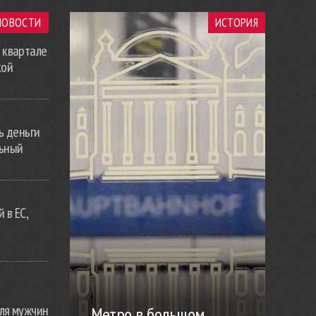
НОВОСТИ
ИСТОРИЯ
 квартале
кой
ь деньги
льный
 в ЕС,
ля мужчин
Метро в большом