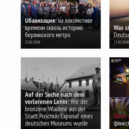
Uбанизация:
на локомотиве
времени сквозь историю
Was s
берлинского метро
Deutsc
25.02.2018
21.02.2018
Auf der Suche nach dem
verlorenen Lenin:
Wie der
bronzene Wladimir aus der
Stadt Puschkin Exponat eines
Фото 
deutschen Museums wurde
фликс