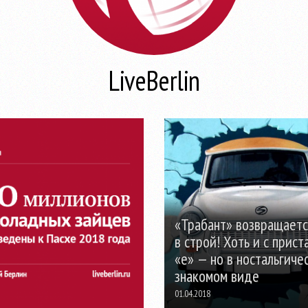
LiveBerlin
«Трабант» возвращаетс
в строй! Хоть и с прист
«е» — но в ностальгиче
знакомом виде
01.04.2018