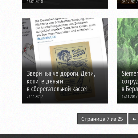
16.01.2018
05.12.2017
Звери нынче дороги. Дети,
Siemen
копите деньги
сотруд
в сберегательной кассе!
в Бер
23.11.2017
17.11.2017
Страница 7 из 25
➔