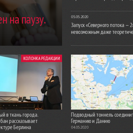
н на паузу.
05.05.2020
Запуск «Северного потока — 2
невозможным даже теоретич
КОЛОНКА РЕДАКЦИИ
й в ткань города.
Подводный тоннель соедини
обан рассказывает
Германию и Данию
ектуре Берлина
04.05.2020