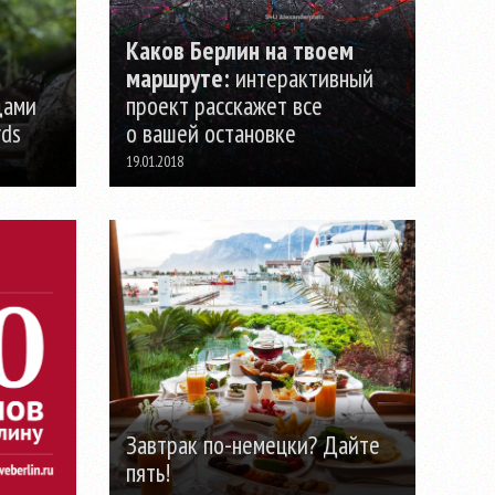
Каков Берлин на твоем
маршруте:
интерактивный
дами
проект расскажет все
rds
о вашей остановке
19.01.2018
Завтрак по-немецки? Дайте
пять!