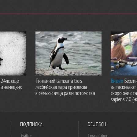
924m: еще
Пингвиний l’amour à trois:
Видео
Берлин
ти немецких
лесбийская пара привлекла
вытаскивают 
в семью самца ради потомства
скоро они ст
sapiens 2.0 (н
ПОДПИСКИ
DEUTSCH
Twitter
Leseproben