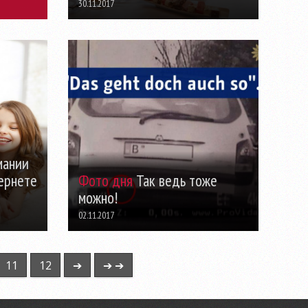
30.11.2017
мании
ернете
Фото дня
Так ведь тоже
можно!
02.11.2017
11
12
➔
➔ ➔