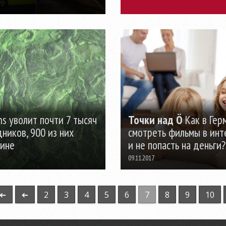
s уволит почти 7 тысяч
Точки над Ö
Как в Гер
ников, 900 из них
смотреть фильмы в инт
лине
и не попасть на деньги?
09.11.2017
 ➔
➔
2
3
4
5
6
7
8
9
10