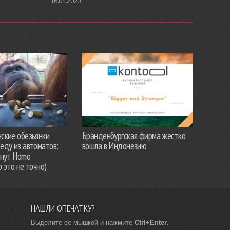
16.04.2020
ские обезьянки
Бранденбургская фирма жестко
еду из автоматов:
вошла в Индонезию
анут Homo
о это не точно)
НАШЛИ ОПЕЧАТКУ?
Выделите ее мышкой и нажмите
Ctrl+Enter
.