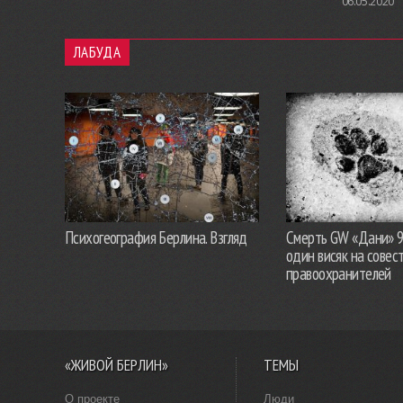
06.05.2020
ЛАБУДА
Психогеография Берлина. Взгляд
Смерть GW «Дани» 
один висяк на совес
правоохранителей
«ЖИВОЙ БЕРЛИН»
ТЕМЫ
О проекте
Люди