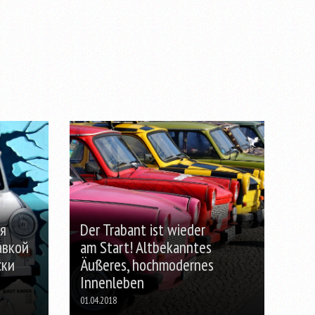
я
Der Trabant ist wieder
авкой
am Start! Altbekanntes
ски
Äußeres, hochmodernes
Innenleben
01.04.2018