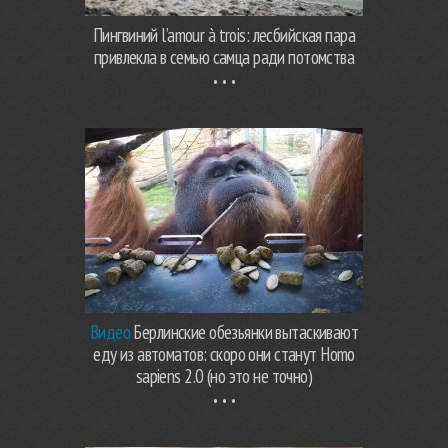
Пингвиний l’amour à trois: лесбийская пара
привлекла в семью самца ради потомства
Видео
Берлинские обезьянки вытаскивают
еду из автоматов: скоро они станут Homo
sapiens 2.0 (но это не точно)