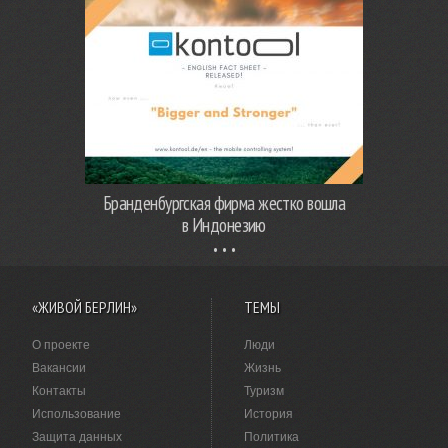
Бранденбургская фирма жестко вошла
в Индонезию
«ЖИВОЙ БЕРЛИН»
ТЕМЫ
О проекте
Люди
Вакансии
Жизнь
Контакты
Туризм
Использование
История
Защита данных
Политика