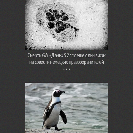
Смерть GW «Дани» 924m: еще один висяк
на совести немецких правоохранителей