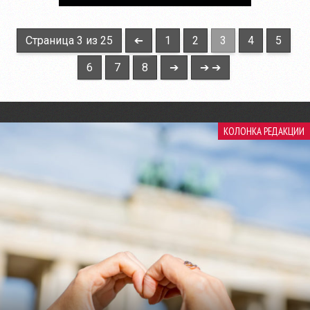
Страница 3 из 25
➔
1
2
3
4
5
6
7
8
➔
➔ ➔
КОЛОНКА РЕДАКЦИИ