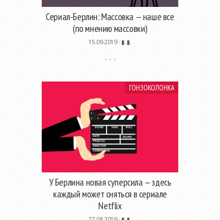
Сериал-Берлин: Массовка — наше все
(по мнению массовки)
15.09.2019 ·
▮. ▮.
ГОНЗОКОЛОНКА
У Берлина новая суперсила — здесь
каждый может сняться в сериале
Netflix
27.08.2019 ·
▮. ▮.