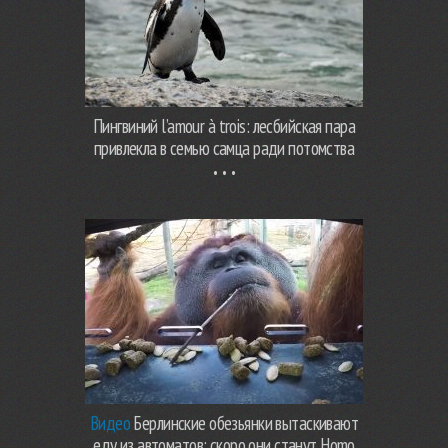
Пингвиний l’amour à trois: лесбийская пара
привлекла в семью самца ради потомства
Видео
Берлинские обезьянки вытаскивают
еду из автоматов: скоро они станут Homo