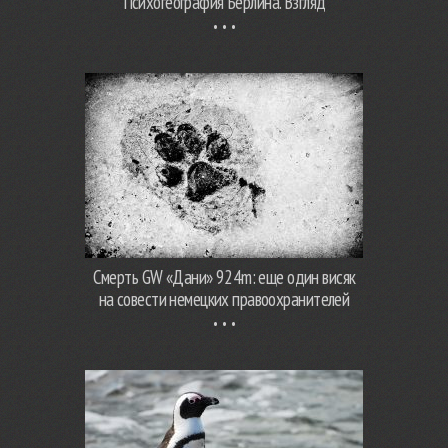
Психогеография Берлина. Взгляд
Смерть GW «Дани» 924m: еще один висяк
на совести немецких правоохранителей