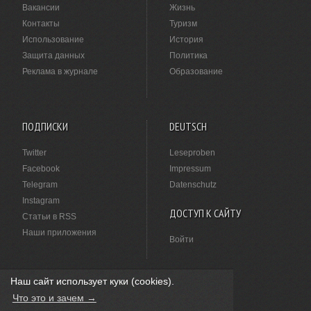
Вакансии
Жизнь
Контакты
Туризм
Использование
История
Защита данных
Политика
Реклама в журнале
Образование
ПОДПИСКИ
DEUTSCH
Twitter
Leseproben
Facebook
Impressum
Telegram
Datenschutz
Instagram
ДОСТУП К САЙТУ
Статьи в RSS
Наши приложения
Войти
Наш сайт использует куки (cookies).
НАШЛИ ОПЕЧАТКУ?
Что это и зачем →
Выделите ее мышкой и нажмите
Ctrl+Enter
.