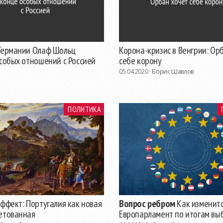
Германии Олаф Шольц
Корона-кризис в Венгрии: Ор
особых отношений с Россией
себе корону
05.04.2020 ·
Борис Шавлов
ПОЛИТИКА
ффект: Португалия как новая
Вопрос ребром
Как изменит
етованная
Европарламент по итогам вы