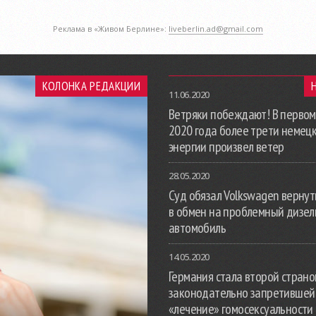
Реклама в «Живом Берлине»:
liveberlin.ad@gmail.com
КОЛОНКА РЕДАКЦИИ
11.06.2020
Ветряки побеждают! В первом
2020 года более трети немец
энергии произвел ветер
28.05.2020
Суд обязал Volkswagen вернут
в обмен на проблемный дизе
автомобиль
14.05.2020
Германия стала второй страной
законодательно запретившей
«лечение» гомосексуальности