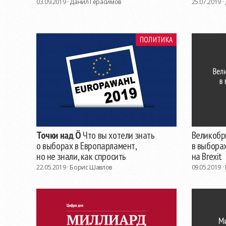
03.09.2019 ·
Данил Герасимов
25.07.2019 ·
ПОЛИТИКА
Точки над Ö
Что вы хотели знать
Великобр
о выборах в Европарламент,
в выбора
но не знали, как спросить
на Brexit
22.05.2019 ·
Борис Шавлов
09.05.2019 ·