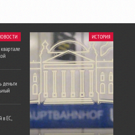
НОВОСТИ
ИСТОРИЯ
 квартале
кой
ь деньги
льный
 в ЕС,