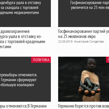
здравоохранения
Госфинансирование партий у
рга ушла в отставку из-
на 25 миллионов евро
ала с торговлей крадеными
22.06.2018 ·
Анастасия Солдатова
ентами
ПОЛИТИКА
ры отменяются. В Германии
Германия борется против вов