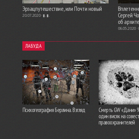
Эрзацпутешествие, или Почти новый
Вплетенны
Сергей Ч
20.07.2020 ·
▮. ▮.
об архит
06.05.2020 ·
ЛАБУДА
Психогеография Берлина. Взгляд
Смерть GW «Дани» 
один висяк на совес
правоохранителей