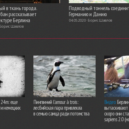
й в ткань города.
Подводный тоннель соедини
обан рассказывает
Германию и Данию
ектуре Берлина
04.05.2020 ·
Борис Шавлов
Борис Шавлов
924m: еще
Пингвиний l’amour à trois:
Видео
Берлин
ти немецких
лесбийская пара привлекла
вытаскивают 
в семью самца ради потомства
скоро они ст
sapiens 2.0 (н