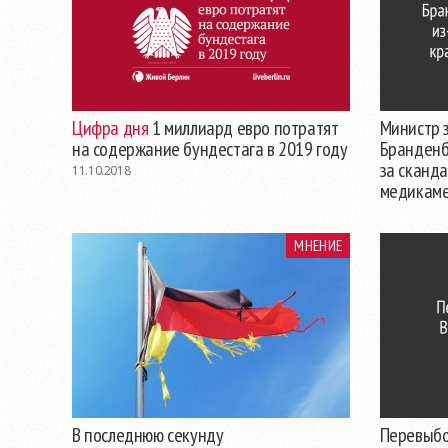
Цифра дня
1 миллиард евро потратят
Министр 
на содержание бундестага в 2019 году
Бранденбу
за сканд
11.10.2018
медикам
30.08.2018
МНЕНИЕ
В последнюю секунду
Перевыбо