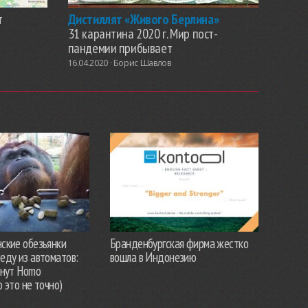
т
Дистиллят «Живого Берлина»
31 карантина 2020 г. Мир пост-
пандемии прибывает
16.04.2020 ·
Борис Шавлов
ские обезьянки
Бранденбургская фирма жестко
еду из автоматов:
вошла в Индонезию
анут Homo
о это не точно)