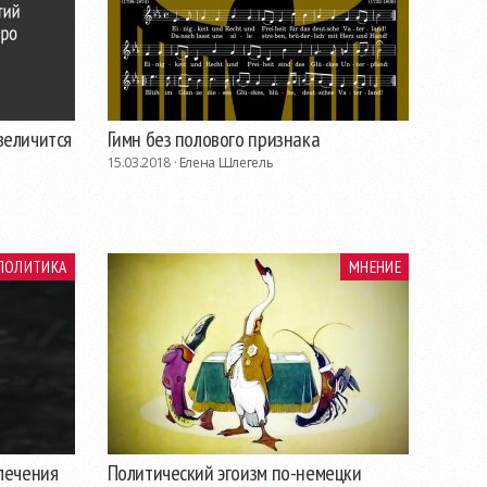
величится
Гимн без полового признака
15.03.2018 ·
Елена Шлегель
ПОЛИТИКА
МНЕНИЕ
лечения
Политический эгоизм по-немецки