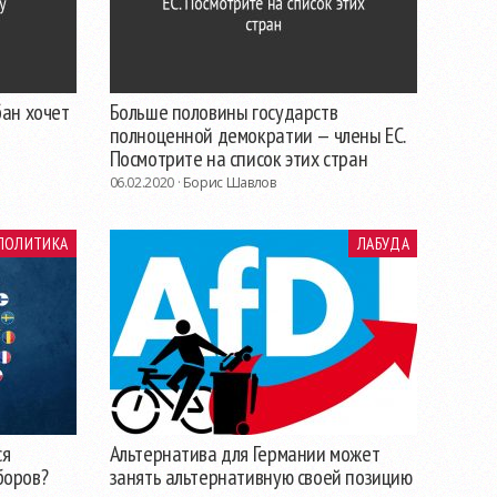
бан хочет
Больше половины государств
полноценной демократии — члены ЕС.
Посмотрите на список этих стран
06.02.2020 ·
Борис Шавлов
ПОЛИТИКА
ЛАБУДА
ся
Альтернатива для Германии может
боров?
занять альтернативную своей позицию