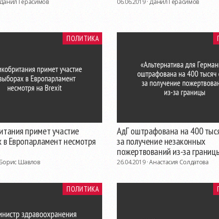
Данил Герасимов
06.06.2019 ·
Данил Герасимов
ПОЛИТИКА
итания примет участие
АдГ оштрафована на 400 тыс
х в Европарламент несмотря
за получение незаконных
пожертвований из-за границ
Борис Шавлов
26.04.2019 ·
Анастасия Солдатова
ПОЛИТИКА