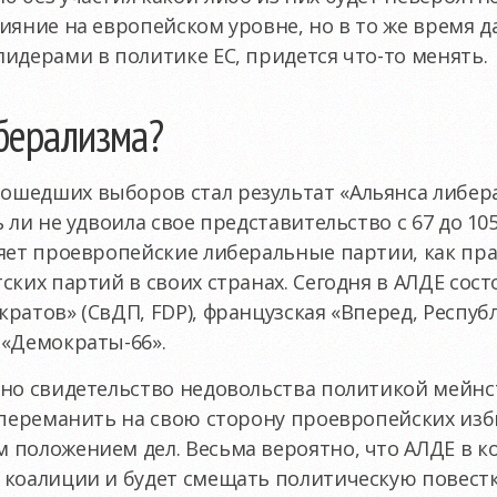
ияние на европейском уровне, но в то же время д
лидерами в политике ЕС, придется
что-то
менять.
берализма?
шедших выборов стал результат «Альянса либер
 ли не удвоила свое представительство с 67 до 105
яет проевропейские либеральные партии, как пра
ских партий в своих странах. Сегодня в АЛДЕ сос
ратов» (СвДП, FDP), французская «Вперед, Респуб
 «Демократы-66».
дно свидетельство недовольства политикой мейн
 переманить на свою сторону проевропейских изб
 положением дел. Весьма вероятно, что АЛДЕ в к
коалиции и будет смещать политическую повестку