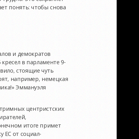
ает понять: чтобы снова
алов и демократов
 кресел в парламенте 9-
вило, стоящие чуть
тоят, например, немецкая
лика!» Эммануэля
стримных центристских
ирателей,
онечном итоге примет
 ЕС от социал-