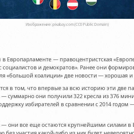
Изображение: pixabay.com (CC0 Public Domain)
 в Европарламенте — правоцентристская «Европе
с социалистов и демократов». Ранее они формиро
для «большой коалиции» две новости — хорошая и 
тся в том, что впервые за всю историю эти две п
— суммарно они получили 322 кресла из 376 мин
ддержку избирателей в сравнении с 2014 годом —
х — они все еще остаются крупнейшими силами в 
 без участия какой-либо из них будет невероятно