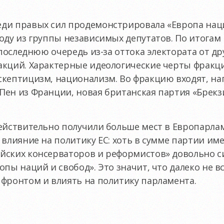
ди правых сил продемонстрировала «Европа наци
оду из группы независимых депутатов. По итогам
в последнюю очередь
из-за
оттока электората от др
акций. Характерные идеологические черты фракц
скептицизм, национализм. Во фракцию входят, н
ен из Франции, новая британская партия «Брекзи
ействительно получили больше мест в Европарлам
 влияние на политику ЕС: хоть в сумме партии име
йских консерваторов и реформистов» довольно с
опы наций и свобод». Это значит, что далеко не в
фронтом и влиять на политику парламента.