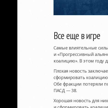
Все еще в игре
Самые влиятельные силы
и «Прогрессивный альян
коалицию». В этом году 
Плохая новость заключае
сформировать коалицию 
Обе фракции потеряли по
ПАСД — 38.
Хорошая новость для ни
и сформировать коалицию