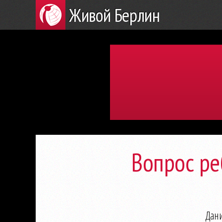
Живой Берлин
Вопрос р
Дан