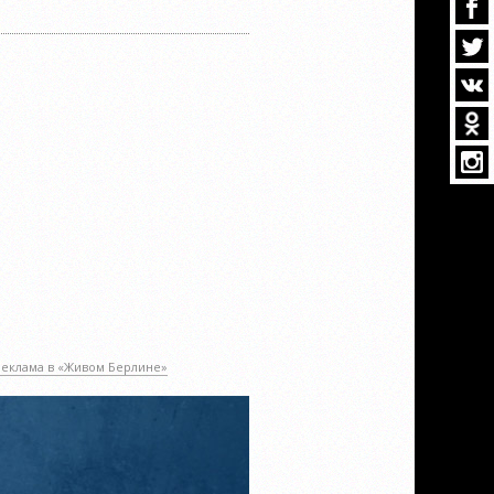
Реклама в «Живом Берлине»