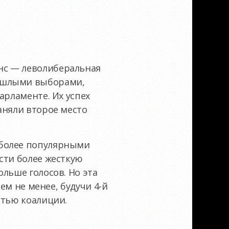
нс — леволиберальная
рошлыми выборами,
арламенте. Их успех
аняли второе место
 более популярными
сти более жесткую
льше голосов. Но эта
ем не менее, будучи 4-й
стью коалиции.