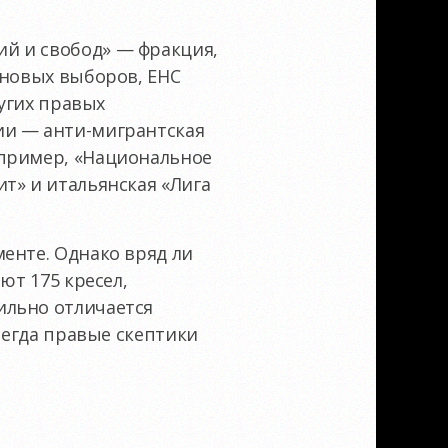
й и свобод» — фракция,
 новых выборов, ЕНС
угих правых
ии — анти-мигрантская
апример, «Национальное
т» и итальянская «Лига
енте. Однако вряд ли
ют 175 кресел,
ильно отличается
сегда правые скептики