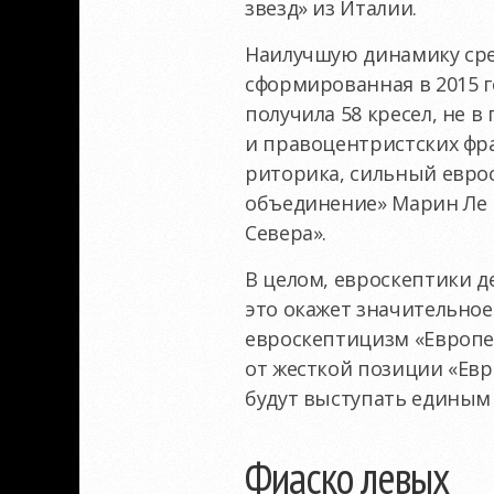
звезд» из Италии.
Наилучшую динамику сре
сформированная в 2015 г
получила 58 кресел, не 
и правоцентристских фр
риторика, сильный евро
объединение» Марин Ле П
Севера».
В целом, евроскептики д
это окажет значительное
евроскептицизм «Европе
от жесткой позиции «Евр
будут выступать единым 
Фиаско левых