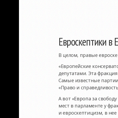
Евроскептики в 
В целом, правые евроске
«Европейские консерват
депутатами. Эта фракци
Самые известные партии
«Право и справедливость
А вот «Европа за свобод
мест в парламенте у фра
и евроскептицизм, в нее