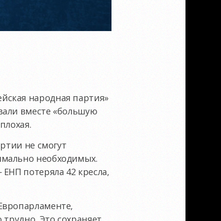
йская народная партия»
вали вместе «большую
плохая.
артии не смогут
имально необходимых.
 ЕНП потеряла 42 кресла,
Европарламенте,
 трудно. Это сохраняет