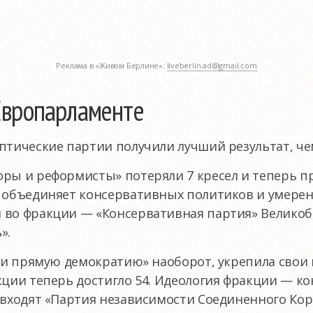
Реклама в «Живом Берлине»:
liveberlin.ad@gmail.com
Европарламенте
птические партии получили лучший результат, ч
оры и реформисты» потеряли 7 кресел и теперь п
я объединяет консервативных политиков и умерен
 во фракции — «Консервативная партия» Великоб
».
у и прямую демократию» наоборот, укрепила свои
кции теперь достигло 54. Идеология фракции — к
 входят «Партия независимости Соединенного Кор