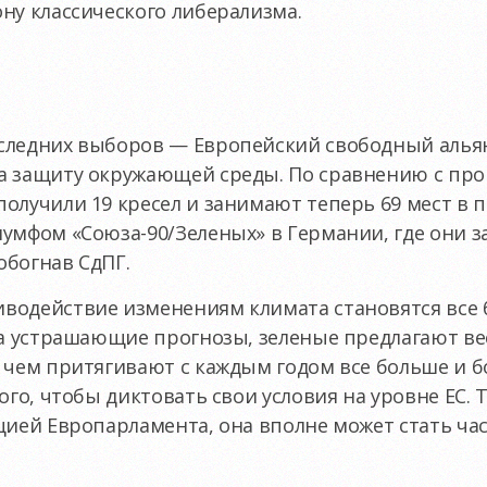
ну классического либерализма.
следних выборов — Европейский свободный алья
а защиту окружающей среды. По сравнению с п
олучили 19 кресел и занимают теперь 69 мест в п
умфом «Союза-90/Зеленых» в Германии, где они з
 обогнав СдПГ.
водействие изменениям климата становятся все
на устрашающие прогнозы, зеленые предлагают ве
 чем притягивают с каждым годом все больше и бо
ого, чтобы диктовать свои условия на уровне ЕС. Т
цией Европарламента, она вполне может стать ча