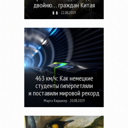
двойню… граждан Китая
▮. ▮. · 22.08.2019
463 км/ч: Как немецкие
студенты гиперпетляли
и поставили мировой рекорд
Марта Киршнер · 20.08.2019