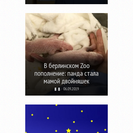
В берлинском Zoo
пополнение: панда стала
мамой двойняшек
▮. ▮. · 06.09.2019