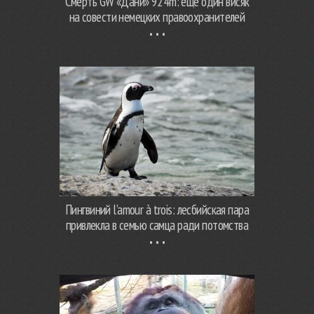
Смерть GW «Дани» 924m: еще один висяк
на совести немецких правоохранителей
Пингвиний l’amour à trois: лесбийская пара
привлекла в семью самца ради потомства