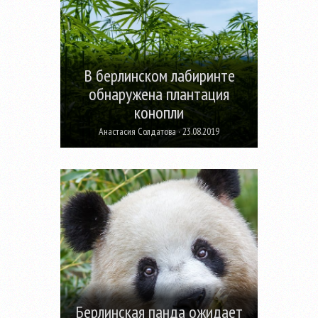
В берлинском лабиринте
обнаружена плантация
конопли
Анастасия Солдатова · 23.08.2019
Берлинская панда ожидает