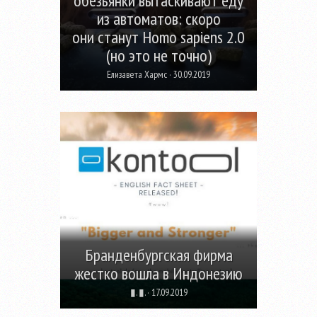
обезьянки вытаскивают еду
из автоматов: скоро
они станут Homo sapiens 2.0
(но это не точно)
Елизавета Хармс · 30.09.2019
Бранденбургская фирма
жестко вошла в Индонезию
▮. ▮. · 17.09.2019