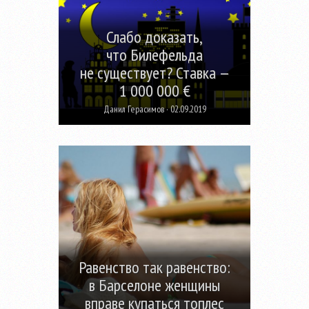
Слабо доказать,
что Билефельда
не существует? Ставка —
1 000 000 €
Данил Герасимов · 02.09.2019
Равенство так равенство:
в Барселоне женщины
вправе купаться топлес