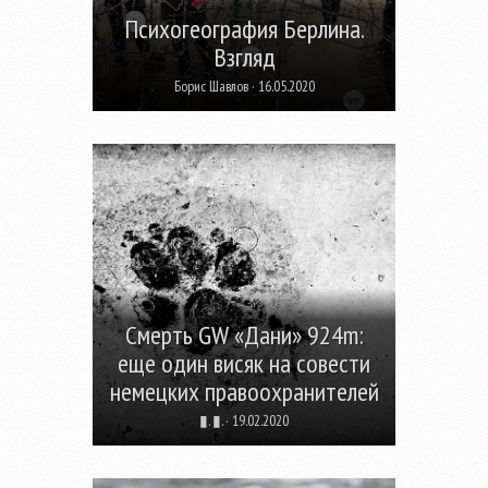
Психогеография Берлина.
Взгляд
Борис Шавлов · 16.05.2020
Смерть GW «Дани» 924m:
еще один висяк на совести
немецких правоохранителей
▮. ▮. · 19.02.2020