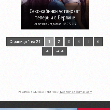
Секс-кабинки установят
теперь и в Берлине
Анастасия Солдатова · 08.07.2019
Страница 1 из 21
1
2
3
4
5
6
➔
➔ ➔
Реклама в «Живом Берлине»:
liveberlin.ad@gmail.com