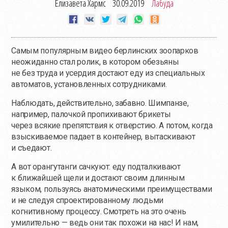
Елизавета Хармс
30.09.2019
Лабуда
Самым популярным видео берлинских зоопарков
неожиданно стал ролик, в котором обезьяны
не без труда и усердия достают еду из специальных
автоматов, установленных сотрудниками.
Наблюдать, действительно, забавно. Шимпанзе,
например, палочкой пропихивают брикеты
через всякие препятствия к отверстию. А потом, когда
взыскиваемое падает в контейнер, вытаскивают
и съедают.
А вот орангутанги сачкуют: еду подталкивают
к ближайшей щели и достают своим длинным
языком, пользуясь анатомическими преимуществами
и не следуя спроектированному людьми
когнитивному процессу. Смотреть на это очень
умилительно — ведь они так похожи на нас! И нам,