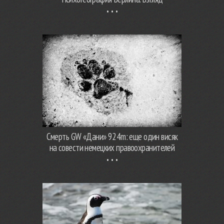
Смерть GW «Дани» 924m: еще один висяк
на совести немецких правоохранителей