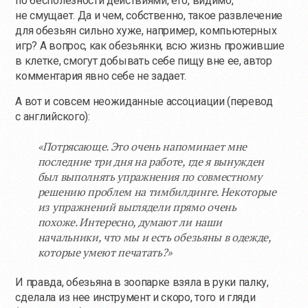
по бесполезности действиями, его, видимо,
не смущает. Да и чем, собственно, такое развлечение
для обезьян сильно хуже, например, компьютерных
игр? А вопрос, как обезьянки, всю жизнь прожившие
в клетке, смогут добывать себе пищу вне ее, автор
комментария явно себе не задает.
А вот и совсем неожиданные ассоциации (перевод
с английского):
«Потрясающе. Это очень напоминает мне
последние три дня на работе, где я вынужден
был выполнять упражнения по совместному
решению проблем на тимбилдинге. Некоторые
из упражнений выглядели прямо очень
похоже. Интересно, думают ли наши
начальники, что мы и есть обезьяны в одежде,
которые умеют печатать?»
И правда, обезьяна в зоопарке взяла в руки палку,
сделала из нее инструмент и скоро, того и гляди