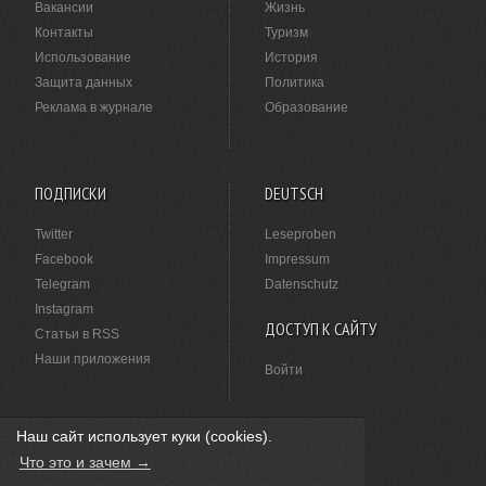
Вакансии
Жизнь
Контакты
Туризм
Использование
История
Защита данных
Политика
Реклама в журнале
Образование
ПОДПИСКИ
DEUTSCH
Twitter
Leseproben
Facebook
Impressum
Telegram
Datenschutz
Instagram
ДОСТУП К САЙТУ
Статьи в RSS
Наши приложения
Войти
Наш сайт использует куки (cookies).
НАШЛИ ОПЕЧАТКУ?
Что это и зачем →
Выделите ее мышкой и нажмите
Ctrl+Enter
.