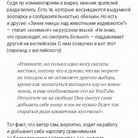
Судя по комментариям к видео, мнения зрителей
разделились. Есть те, которые восхищаются выдумкой
зоопарка и сообразительностью обезьян. Но есть
и другие:
«Зачем немцы над животными издеваются?»
— гласит «коммент» на русском языке.
«Не знаю,
что происходит, но смотреть больно!»
— поддакивает
другой на английском. С ним созвучен и вот этот
(перевод с английского):
«Извините, но только одно могу сказать:
жестоко, потому что я думаю, что вы морите
их голодом и не оставляете другого выбора,
кроме как попытаться вытащить еду из мини-
лунок, и еще опубликовали это на YouTube.
Отпустите их на свободу. Они смогут сами
добывать себе пищу и им не нужно будет так
стараться ради крошечных кусочков!».
Тот факт, что автор сам, вероятно, ходит на работу
и добывает себе зарплату сравнимыми