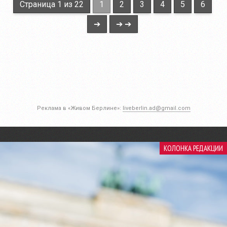
Страница 1 из 22
1
2
3
4
5
6
➔
➔ ➔
Реклама в «Живом Берлине»:
liveberlin.ad@gmail.com
КОЛОНКА РЕДАКЦИИ