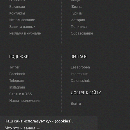
О проекте
Люди
Вакансии
Жизнь
Контакты
Туризм
Использование
История
Защита данных
Политика
Реклама в журнале
Образование
ПОДПИСКИ
DEUTSCH
Twitter
Leseproben
Facebook
Impressum
Telegram
Datenschutz
Instagram
ДОСТУП К САЙТУ
Статьи в RSS
Наши приложения
Войти
Наш сайт использует куки (cookies).
НАШЛИ ОПЕЧАТКУ?
Что это и зачем →