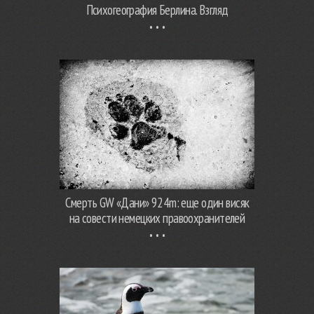
Психогеография Берлина. Взгляд
Смерть GW «Дани» 924m: еще один висяк
на совести немецких правоохранителей