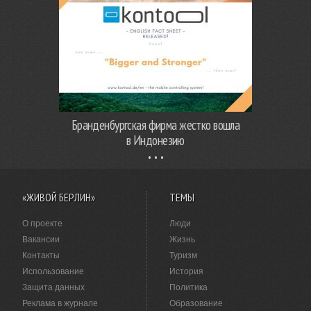
Бранденбургская фирма жестко вошла
в Индонезию
«ЖИВОЙ БЕРЛИН»
ТЕМЫ
О проекте
Люди
Вакансии
Жизнь
Контакты
Туризм
Использование
История
Защита данных
Политика
Реклама в журнале
Образование