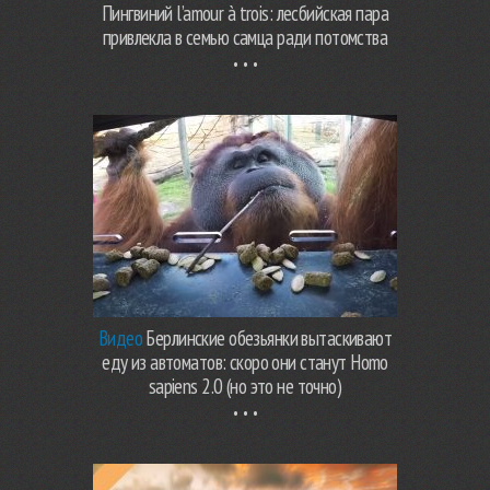
Пингвиний l’amour à trois: лесбийская пара
привлекла в семью самца ради потомства
Видео
Берлинские обезьянки вытаскивают
еду из автоматов: скоро они станут Homo
sapiens 2.0 (но это не точно)