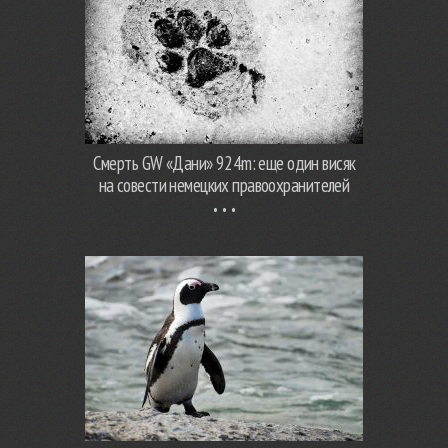
Смерть GW «Дани» 924m: еще один висяк
на совести немецких правоохранителей