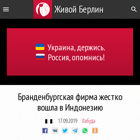
Живой Берлин
Украина, держись.
Россия, опомнись!
Бранденбургская фирма жестко
вошла в Индонезию
▮. ▮.
17.09.2019
Лабуда