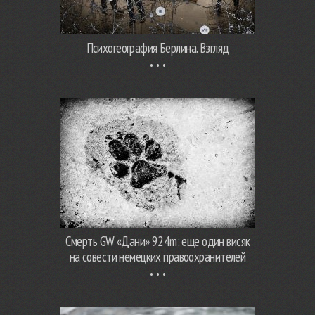
Психогеография Берлина. Взгляд
Смерть GW «Дани» 924m: еще один висяк
на совести немецких правоохранителей