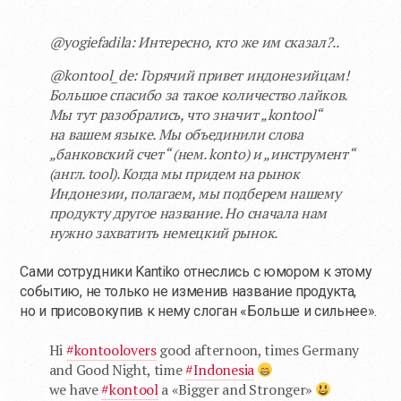
@yogiefadila: Интересно, кто же им сказал?..
@kontool_de: Горячий привет индонезийцам!
Большое спасибо за такое количество лайков.
Мы тут разобрались, что значит „kontool“
на вашем языке. Мы объединили слова
„банковский счет“ (нем. konto) и „инструмент“
(англ. tool). Когда мы придем на рынок
Индонезии, полагаем, мы подберем нашему
продукту другое название. Но сначала нам
нужно захватить немецкий рынок.
Сами сотрудники Kantiko отнеслись с юмором к этому
событию, не только не изменив название продукта,
но и присовокупив к нему слоган «Больше и сильнее».
Hi
#kontoolovers
good afternoon, times Germany
and Good Night, time
#Indonesia
we have
#kontool
a «Bigger and Stronger»