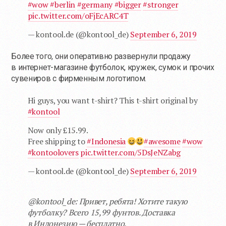
#wow
#berlin
#germany
#bigger
#stronger
pic.twitter.com/oFjEcARC4T
— kontool.de (@kontool_de)
September 6, 2019
Более того, они оперативно развернули продажу
в интернет-магазине футболок, кружек, сумок и прочих
сувениров с фирменным логотипом.
Hi guys, you want t-shirt? This t-shirt original by
#kontool
Now only £15.99.
Free shipping to
#Indonesia
#awesome
#wow
#kontoolovers
pic.twitter.com/5DsJeNZabg
— kontool.de (@kontool_de)
September 6, 2019
@kontool_de: Привет, ребята! Хотите такую
футболку? Всего 15,99 фунтов. Доставка
в Индонезию — бесплатно.