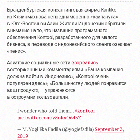
Бранденбургская консалтинговая фирма Kantiko
из Кляйнмахнова непреднамеренно «хайпанула»
в Юго-Восточной Азии. Жители Индонезии обратили
внимание на то, что название программного
обеспечения Kontool, разработанного для малого
бизнеса, в переводе с индонезийского сленга означает
«пенис».
Азиатские социальные сети
взорвались
восторженными комментариями. «Ваша компания
должна войти в Индонезию», «Kontool очень
популярен здесь», «Большинству людей понравится
ваш продукт», — упражняются
в остроумии пользователи.
I wonder who told them…
#kontool
pic.twitter.com/yZoKxO643Z
— M. Yogi Eka Fadila (@yogiefadila)
September 3,
2019