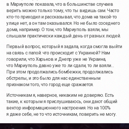
в Мариуполе показала, что в большинстве случаев
верить можно только тому, что ты видишь сам. Часто
кто-то
приходил и рассказывал, что дома на
такой-то
улице нет, а он там оказывался. Но не было соседнего
дома, например. О том, что Мариуполь взяли, мы
слышали практически каждый день от разных людей.
Первый вопрос, который я задала, когда смогла выйти
на связь с папой: что происходит с Украиной? Нам
говорили, что Харьков и Днепр уже не Украина,
что Мариуполь давно уже то ли сдали, то ли взяли…
При этом продолжались бомбежки, продолжались
обстрелы, и это было для нас единственным
признаком того, что город еще сражается.
Источникам я, наверное, никаким не доверяю. Есть
такие, к которым я прислушиваюсь, они дают общий
вектор информационного настроения. Но на 100%
я даже себе, не то что источникам, поверить не могу.