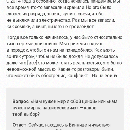
С 2014 года, а особенно, когда началась пандемия, мы
все время
что-то
запасали и хранили. Но это было
скорее из разряда, знаете, купить свечи, чтобы
не выключили электричество. Раз мы все запасли,
как хомяки, значит, ничего не произойдет.
Когда все только начиналось, у нас было относительно
тихо первые дни войны. Мы привели подвал
в порядок, чтобы он нам не понадобился. Как взять
зонтик утром, чтобы не было дождя. Не допускалось
даже, что [все] это может стать реальностью, это было
невозможной мыслью.
Какие-то
разговоры были,
что может быть обострение, конфликт… Но не война.
Вопрос:
«Нам нужен мир любой ценой» или «нам
нужен мир на наших условиях» — каков
твой выбор?
Ответ:
Сейчас, находясь в Виннице и чувствуя