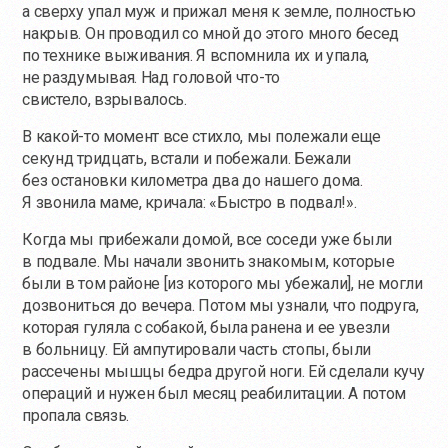
а сверху упал муж и прижал меня к земле, полностью
накрыв. Он проводил со мной до этого много бесед
по технике выживания. Я вспомнила их и упала,
не раздумывая. Над головой
что-то
свистело, взрывалось.
В
какой-то
момент все стихло, мы полежали еще
секунд тридцать, встали и побежали. Бежали
без остановки километра два до нашего дома.
Я звонила маме, кричала: «Быстро в подвал!».
Когда мы прибежали домой, все соседи уже были
в подвале. Мы начали звонить знакомым, которые
были в том районе [из которого мы убежали], не могли
дозвониться до вечера. Потом мы узнали, что подруга,
которая гуляла с собакой, была ранена и ее увезли
в больницу. Ей ампутировали часть стопы, были
рассечены мышцы бедра другой ноги. Ей сделали кучу
операций и нужен был месяц реабилитации. А потом
пропала связь.