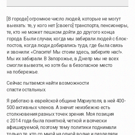
[В городе] огромное число людей, которые не могут
выехать: те, у кого нет [своего] транспорта, пенсионеры,
те, кто не может пешком дойти до другого конца
города. Были случаи, когда мы забирали людей с блок-
постов, когда люди добирались туда, где была связь
и звонили: «Спасите! Мы стоим здесь, заберите нас!».
Мы их забирали. В Запорожье, в Днепр мы не всех
смогли вывезти, но хотя бы в безопасное место
на побережье.
Сейчас пытаемся найти возможности
спасти остальных.
Я работаю в еврейской общине Мариуполя, в ней 400-
500 активных членов. А значит неизбежно есть
столкновения разных точек зрения. Моя позиция
с 2014 года была понятной, четкой и всячески
афишируемой, поэтому тему политики поднимали
только те, кто со мной на одной волне и разделяли