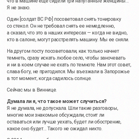
что в машине еще сидели три напуганные женщины…
Я не знаю.
Один [солдат ВС РФ] посоветовал снять тонировку
со стекол. Он не требовал снять ее немедленно,
а сказал, что это в наших интересах — когда не видно,
кто в салоне, могут расстрелять машину. Мы ее сняли.
На другом посту посоветовали, как только начнет
темнеть, сразу искать любое село, чтобы заночевать
и ни в коем случае не ехать по темноте. Нам этот совет,
слава богу, не пригодился. Мы въезжали в Запорожье
в тот момент, когда садилось солнце.
Сейчас мы в Виннице.
Думала ли я, что такое может случиться?
Я не думала, не допускала. Шли такие разговоры,
многие мои знакомые обсуждали, стоит ли
оставаться или лучше уехать, будет ли обострение,
какое оно будет… Такого не ожидал никто.