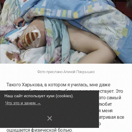
Фото прислано Алиной Покрышко
Такого Харькова, в котором я училась, мне даже
страшно об этом говорить, больше не существует. Это
Наш сайт использует куки (cookies).
[был] невероятно красивый город. По мне, это самый
Что это и зачем →
красивый город в Украине.
Кто-то
больше любит
Львов,
кто-то
Киев,
кто-то
Харьков. Вот для меня
×
ближе всего был Харьков. И сейчас, просматривая все
видео [разрушений Харькова], ну это просто
ощущается физической болью.