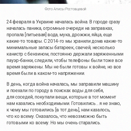
Фото Алисы Ростовцевой
24 февраля в Украине началась война. В городе сразу
началась паника, огромные очереди на заправках,
пропала [питьевая] вода, мука, дрожжи, яйца, еще
какие-то
товары. С 2014-го мы хранили дома
какие-то
минимальные запасы батареек, свечей, несколько
канистр с бензином, постоянно держали заряженными
пауэр-банки, следили, чтобы телефоны были тоже все
время заряжены. Мы не были готовы к войне, но все
время были в
каком-то
напряжении.
В день, когда война началась, мы заправили машину
и поехали по городу в поисках воды для себя,
для соседей, покупали вещи, которые в тот момент
нам казались необходимыми. Готовились… я не знаю,
к чему мы готовились [в тот день], нам казалось,
что ко всему. Оказалось, что невозможно быть
готовыми ко всему. Но мы очень старались.