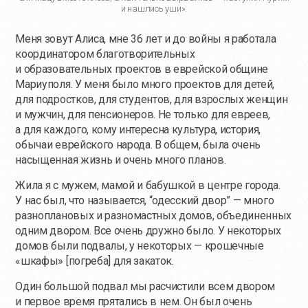
и нашлись уши».
Меня зовут Алиса, мне 36 лет и до войны я работала
координатором благотворительных
и образовательных проектов в еврейской общине
Мариуполя. У меня было много проектов для детей,
для подростков, для студентов, для взрослых женщин
и мужчин, для пенсионеров. Не только для евреев,
а для каждого, кому интересна культура, история,
обычаи еврейского народа. В общем, была очень
насыщенная жизнь и очень много планов.
Жила я с мужем, мамой и бабушкой в центре города.
У нас был, что называется, “одесский двор” — много
разноплановых и разномастных домов, объединенных
одним двором. Все очень дружно было. У некоторых
домов были подвалы, у некоторых — крошечные
«шкафы» [погреба] для закаток.
Один большой подвал мы расчистили всем двором
и первое время прятались в нем. Он был очень