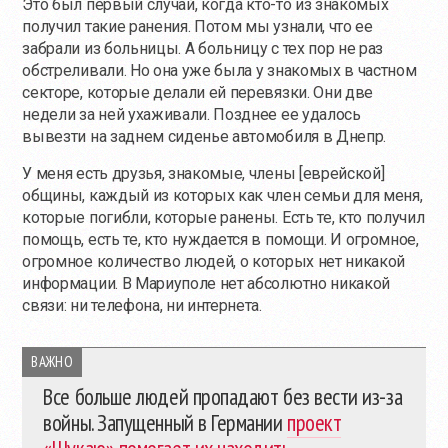
Это был первый случай, когда
кто-то
из знакомых
получил такие ранения. Потом мы узнали, что ее
забрали из больницы. А больницу с тех пор не раз
обстреливали. Но она уже была у знакомых в частном
секторе, которые делали ей перевязки. Они две
недели за ней ухаживали. Позднее ее удалось
вывезти на заднем сиденье автомобиля в Днепр.
У меня есть друзья, знакомые, члены [еврейской]
общины, каждый из которых как член семьи для меня,
которые погибли, которые ранены. Есть те, кто получил
помощь, есть те, кто нуждается в помощи. И огромное,
огромное количество людей, о которых нет никакой
информации. В Мариуполе нет абсолютно никакой
связи: ни телефона, ни интернета.
ВАЖНО
Все больше людей пропадают без вести
из-за
войны. Запущенный в Германии
проект