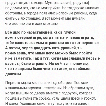
продуктовую помощь. Муж развозил [продукты]
по домам тех, кто не мог прийти. Но тогда уже начались
обстрелы, в городе появились опасные районы, куда
ехать было страшно. В тот момент мы думали,
что именно это и есть страшно.
Все шло по нарастающей, как в глупой
компьютерной игре, когда ты начинаешь играть,
тебе кажется самым страшным вот этот персонаж.
А потом, через двадцать пять уровней, ты
понимаешь, что мимо него можно было пройти
и не заметить. Так и тут. Когда мы слышали первые
взрывы, было страшно. Но сейчас я понимаю,
что те взрывы были
чем-то
тихим, спокойным,
далеким.
Первого марта мы попали под обстрел. Поехали
к знакомым заряжать телефоны. На обратном пути,
когда вышли со двора вместе с подругой, которая
пошла выгуливать собаку, услышали треск и грохот.
И свист. Услышав свист, я тут же упала на живот,