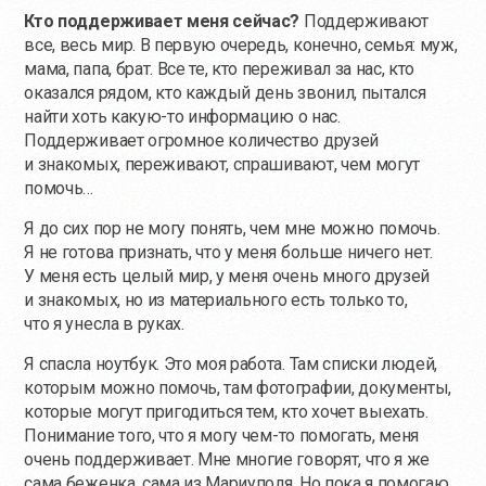
Кто поддерживает меня сейчас?
Поддерживают
все, весь мир. В первую очередь, конечно, семья: муж,
мама, папа, брат. Все те, кто переживал за нас, кто
оказался рядом, кто каждый день звонил, пытался
найти хоть
какую-то
информацию о нас.
Поддерживает огромное количество друзей
и знакомых, переживают, спрашивают, чем могут
помочь…
Я до сих пор не могу понять, чем мне можно помочь.
Я не готова признать, что у меня больше ничего нет.
У меня есть целый мир, у меня очень много друзей
и знакомых, но из материального есть только то,
что я унесла в руках.
Я спасла ноутбук. Это моя работа. Там списки людей,
которым можно помочь, там фотографии, документы,
которые могут пригодиться тем, кто хочет выехать.
Понимание того, что я могу
чем-то
помогать, меня
очень поддерживает. Мне многие говорят, что я же
сама беженка, сама из Мариуполя. Но пока я помогаю,