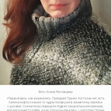
Фото: Алиса Ростовцева
«Первый день, как вырвались. Праздник Пурим. Костюма нет, есть
папина кофта и
каким-то
чудом попавшая в косметичку повязка
с ушками. Сначала мы освещали подвал ханукальными свечами,
ели мацу вместо хлеба, а как только вырвались — наступил Пурим