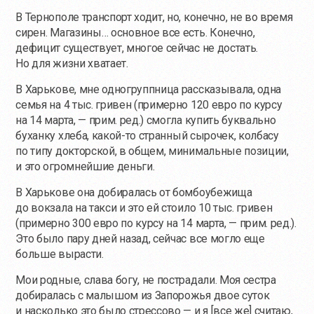
В Тернополе транспорт ходит, но, конечно, не во время
сирен. Магазины… основное все есть. Конечно,
дефицит существует, многое сейчас не достать.
Но для жизни хватает.
В Харькове, мне одногруппница рассказывала, одна
семья на 4 тыс. гривен (примерно 120 евро по курсу
на 14 марта, — прим. ред.) смогла купить буквально
буханку хлеба,
какой-то
странный сырочек, колбасу
по типу докторской, в общем, минимальные позиции,
и это огромнейшие деньги.
В Харькове она добиралась от бомбоубежища
до вокзала на такси и это ей стоило 10 тыс. гривен
(примерно 300 евро по курсу на 14 марта, — прим. ред.).
Это было пару дней назад, сейчас все могло еще
больше вырасти.
Мои родные, слава богу, не пострадали. Моя сестра
добиралась с малышом из Запорожья двое суток
и насколько это было стрессово — и я [все же] считаю,