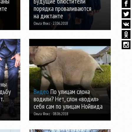
заны
Будущие блюстители
ите
порядка проваливаются
на диктанте
Ольга Фокс · 27.06.2018
ены
адьбу
Видео
По улицам слона
т.
водили? Нет, слон «водил»
себя сам по улицам Нойвида
Ольга Фокс · 08.06.2018