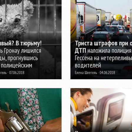
вый? В тюрьму!
Триста штрафов при 
ь Гронау лишился
ДТП
наложила полиция
ды, прогнувшись
Гессена на нетерпелив
 полицейским
водителей
ель · 07.06.2018
Елена Шлегель · 04.06.2018