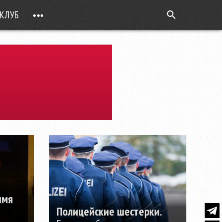
КЛУБ
•••
ВОПРОС РЕБРОМ
ТОЧКИ НАД Ö
ФОТОГАЛЕРЕИ
ЦИФРА ДНЯ
ВИДЕО
ОТКРЫТАЯ ЛИНИЯ
ПРИЛОЖЕНИЯ
DEUTSCH
ВОЙТИ
имя
Полицейские шестерки.