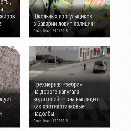
еты,
sa
ажиров
Школьных прогульщиков
e
в Баварии ловит полиция!
Ольга Фокс · 24.05.2018
Трехмерная «зебра»
на дороге напугала
нцует
водителей — она выглядит
как противотанковые
и
надолбы
Ольга Фокс · 15.05.2018