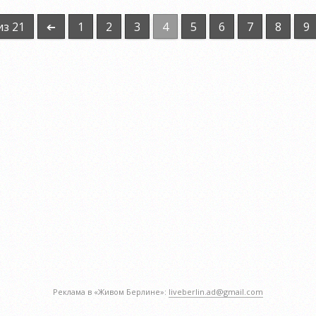
из 21
➔
1
2
3
4
5
6
7
8
9
Реклама в «Живом Берлине»:
liveberlin.ad@gmail.com