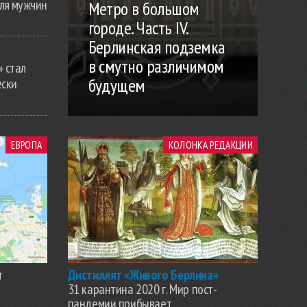
ля мужчин
Метро в большом
городе. Часть IV.
Берлинская подземка
в смутно различимом
» стал
будущем
ески
ЕВРОПА
КОЛОНКА РЕДАКЦИИ
т
Дистиллят «Живого Берлина»
31 карантина 2020 г. Мир пост-
пандемии прибывает