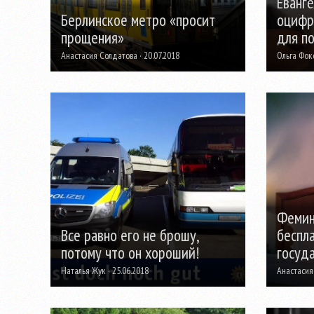
Еванг
Берлинское метро «просит
оцифр
прощения»
для п
Анастасия Солдатова · 20.07.2018
Ольга Фокс
Фемин
Все равно его не брошу,
беспла
потому что он хороший!
госуда
Наталья Жук · 25.06.2018
Анастасия 