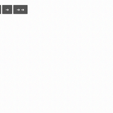
➔
➔ ➔