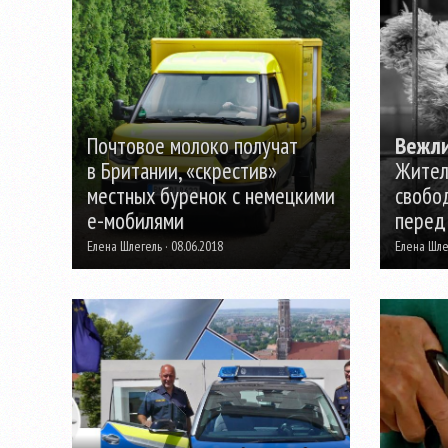
Почтовое молоко получат
Вежли
в Британии, «скрестив»
Жител
местных буренок с немецкими
свобо
е-мобилями
перед
Елена Шлегель · 08.06.2018
Елена Шлег