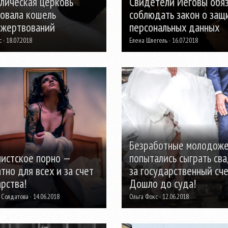
елическая церковь
Свидетели Иеговы обя
овала кошель
соблюдать закон о защ
ожертвований
персональных данных
 · 18.07.2018
Елена Шлегель · 16.07.2018
Безработные молодож
истское порно —
попытались сыграть св
тно для всех и за счет
за государственный сче
рства!
Дошло до суда!
Солдатова · 14.06.2018
Ольга Фокс · 12.06.2018