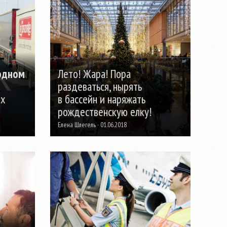
одном
Лето! Жара! Пора
раздеваться, нырять
ых
в бассейн и наряжать
рождественскую елку!
Елена Шлегель · 01.06.2018