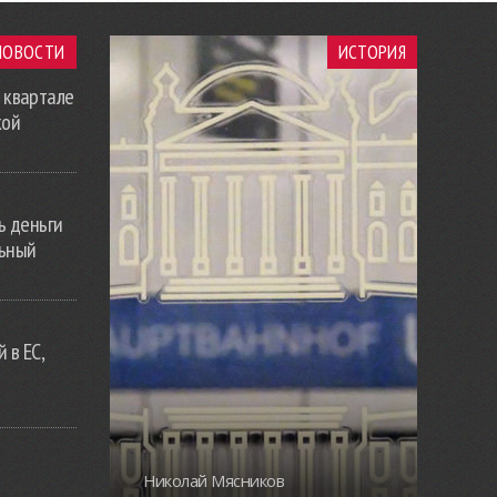
НОВОСТИ
ИСТОРИЯ
 квартале
кой
ь деньги
льный
 в ЕС,
Николай Мясников