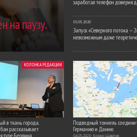
заработал телефон доверия д
н на паузу.
05.05.2020
Запуск «Северного потока — 2
невозможным даже теоретич
КОЛОНКА РЕДАКЦИИ
й в ткань города.
Подводный тоннель соедини
обан рассказывает
Германию и Данию
ектуре Берлина
04.05.2020 ·
Борис Шавлов