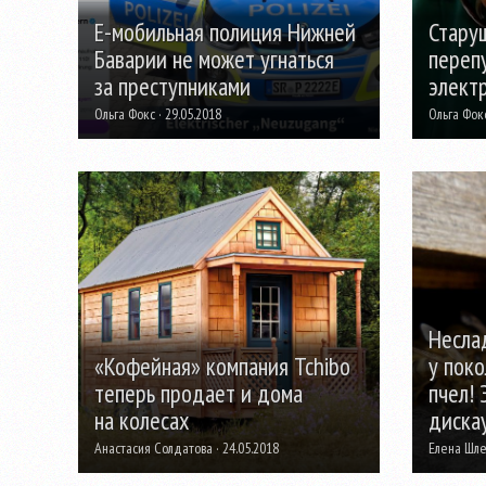
Е-мобильная полиция Нижней
Стару
Баварии не может угнаться
переп
за преступниками
элект
Ольга Фокс · 29.05.2018
Ольга Фокс
Несла
«Кофейная» компания Tchibo
у пок
теперь продает и дома
пчел! 
на колесах
диска
Анастасия Солдатова · 24.05.2018
Елена Шлег