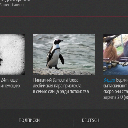
Борис Шавлов
924m: еще
Пингвиний l’amour à trois:
Видео
Берлин
ти немецких
лесбийская пара привлекла
вытаскивают 
в семью самца ради потомства
скоро они ст
sapiens 2.0 (н
ПОДПИСКИ
DEUTSCH