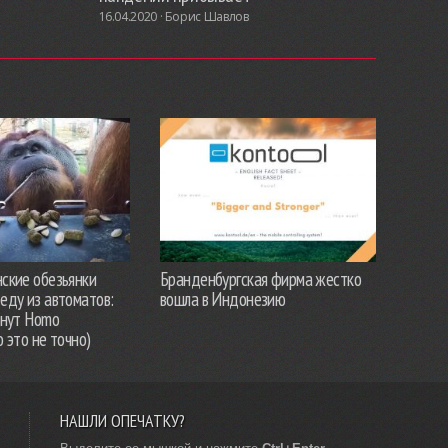
16.04.2020 ·
Борис Шавлов
ские обезьянки
Бранденбургская фирма жестко
еду из автоматов:
вошла в Индонезию
анут Homo
о это не точно)
НАШЛИ ОПЕЧАТКУ?