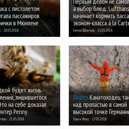
Первым делом не самол
шка с пистолетом
а выбор блюд: Lufthan
угала пассажиров
начинает кормить пасс
рички в Мюнхене
эконом-класса à la Cart
 · 28.05.2018
Елена Шлегель · 25.05.2018
дкой будет жизнь
оления, лишившегося
Видео
Канатоходец та
Это на себе доказал
над пропастью в самой
унтер Penny
высокой точке Германи
ель · 21.05.2018
Ольга Фокс · 17.05.2018