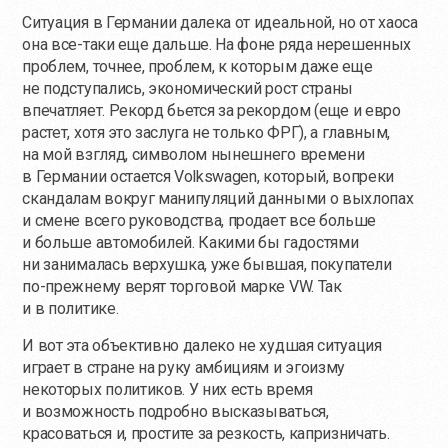
Ситуация в Германии далека от идеальной, но от хаоса
она все-таки еще дальше. На фоне ряда нерешенных
проблем, точнее, проблем, к которым даже еще
не подступались, экономический рост страны
впечатляет. Рекорд бьется за рекордом (еще и евро
растет, хотя это заслуга не только ФРГ), а главным,
на мой взгляд, символом нынешнего времени
в Германии остается Volkswagen, который, вопреки
скандалам вокруг манипуляций данными о выхлопах
и смене всего руководства, продает все больше
и больше автомобилей. Какими бы гадостями
ни занималась верхушка, уже бывшая, покупатели
по-прежнему
верят торговой марке VW. Так
и в политике.
И вот эта объективно далеко не худшая ситуация
играет в стране на руку амбициям и эгоизму
некоторых политиков. У них есть время
и возможность подробно высказываться,
красоваться и, простите за резкость, капризничать.