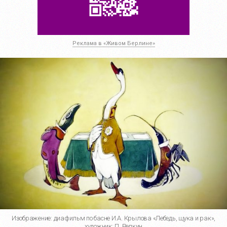
Реклама в «Живом Берлине»
Изображение: диафильм по басне И.
А. Крылова
«Лебедь, щука и рак»,
художник:
П. Репкин