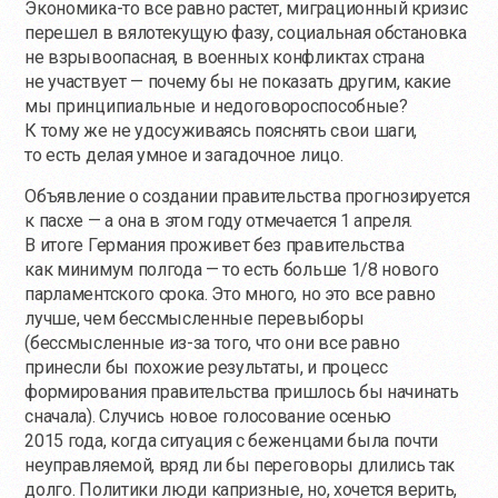
Экономика-то
все равно растет, миграционный кризис
перешел в вялотекущую фазу, социальная обстановка
не взрывоопасная, в военных конфликтах страна
не участвует — почему бы не показать другим, какие
мы принципиальные и недоговороспособные?
К тому же не удосуживаясь пояснять свои шаги,
то есть делая умное и загадочное лицо.
Объявление о создании правительства прогнозируется
к пасхе — а она в этом году отмечается 1 апреля.
В итоге Германия проживет без правительства
как минимум полгода — то есть больше 1/8 нового
парламентского срока. Это много, но это все равно
лучше, чем бессмысленные перевыборы
(бессмысленные
из-за
того, что они все равно
принесли бы похожие результаты, и процесс
формирования правительства пришлось бы начинать
сначала). Случись новое голосование осенью
2015 года, когда ситуация с беженцами была почти
неуправляемой, вряд ли бы переговоры длились так
долго. Политики люди капризные, но, хочется верить,