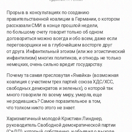
Прорыв в консультациях по созданию
правительственной коалиции в Германии, о котором
рассказали СМИ в конце прошлой недели,
по большому счету говорит только об одном:
договориться можно всегда и обо всем, даже если
переговорщики не в глубочайшем восторге друг
от друга. Инфантильный эгоизм (или же эгоистический
инфантилизм) многих политиков, и отнюдь не только
немецких, очень сильно вредит государству.
Почему та самая пресловутая «Ямайка» (возможная
коалиция с участием трех партий: союза ХДС/ХСС,
свободных демократов и зеленых), о которой так
много говорили по всему миру, умерла, еще
не родившись? Самое поразительное в том,
что толком никто этого не знает.
Харизматичный молодой Кристиан Линднер,
руководитель Свободной демократической партии
(СвДП), который, собственно, и объявил о выходе