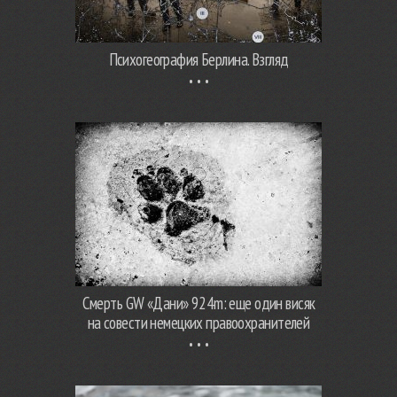
Психогеография Берлина. Взгляд
Смерть GW «Дани» 924m: еще один висяк
на совести немецких правоохранителей