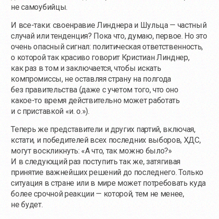
не самоубийцы.
И все-таки: своенравие Линднера и Шульца — частный
случай или тенденция? Пока что, думаю, первое. Но это
очень опасный сигнал: политическая ответственность,
о которой так красиво говорит Кристиан Линднер,
как раз в том и заключается, чтобы искать
компромиссы, не оставляя страну на полгода
без правительства (даже с учетом того, что оно
какое-то
время действительно может работать
и с приставкой «и. о.»).
Теперь же представители и других партий, включая,
кстати, и победителей всех последних выборов, ХДС,
могут воскликнуть: «А что, так можно было?»
И в следующий раз поступить так же, затягивая
принятие важнейших решений до последнего. Только
ситуация в стране или в мире может потребовать куда
более срочной реакции — которой, тем не менее,
не будет.