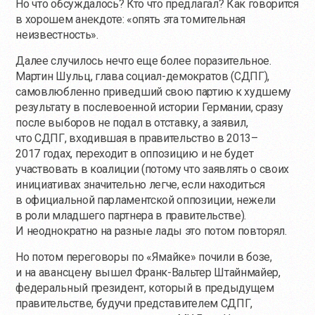
Но что обсуждалось? Кто что предлагал? Как говорится
в хорошем анекдоте: «опять эта томительная
неизвестность».
Далее случилось нечто еще более поразительное.
Мартин Шульц, глава социал-демократов (СДПГ),
самовлюбленно приведший свою партию к худшему
результату в послевоенной истории Германии, сразу
после выборов не подал в отставку, а заявил,
что СДПГ, входившая в правительство в 2013–
2017 годах, переходит в оппозицию и не будет
участвовать в коалиции (потому что заявлять о своих
инициативах значительно легче, если находиться
в официальной парламентской оппозиции, нежели
в роли младшего партнера в правительстве).
И неоднократно на разные лады это потом повторял.
Но потом переговоры по «Ямайке» почили в бозе,
и на авансцену вышел Франк-Вальтер Штайнмайер,
федеральный президент, который в предыдущем
правительстве, будучи представителем СДПГ,