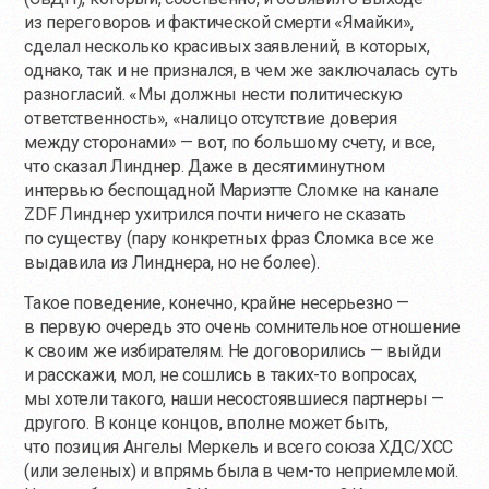
из переговоров и фактической смерти «Ямайки»,
сделал несколько красивых заявлений, в которых,
однако, так и не признался, в чем же заключалась суть
разногласий. «Мы должны нести политическую
ответственность», «налицо отсутствие доверия
между сторонами» — вот, по большому счету, и все,
что сказал Линднер. Даже в десятиминутном
интервью беспощадной Мариэтте Сломке на канале
ZDF Линднер ухитрился почти ничего не сказать
по существу (пару конкретных фраз Сломка все же
выдавила из Линднера, но не более).
Такое поведение, конечно, крайне несерьезно —
в первую очередь это очень сомнительное отношение
к своим же избирателям. Не договорились — выйди
и расскажи, мол, не сошлись в
таких-то
вопросах,
мы хотели такого, наши несостоявшиеся партнеры —
другого. В конце концов, вполне может быть,
что позиция Ангелы Меркель и всего союза ХДС/ХСС
(или зеленых) и впрямь была в
чем-то
неприемлемой.