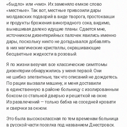
«быдло» или «чмо». Их заменяло емкое слово
«местные». Так вот, местные привозили дары
молдавских подворий в виде творога, простокваши
и продукты брожения виноградного сока, видимо,
вынашивая далеко идущие планы. Сдается мне,
источником дизентерийных палочек явились именно
дары, поскольку никто не догадывался добавлять
в них магические кристаллы, окрашивающие
бесцветные жидкости в розовый.
Я по жизни везучая: все классические симптомы
дизентерии обнаружились у меня первой. Они
не шибко элегантные, так что описаний не дождетесь.
По рации вызвали машину, и меня доставили
в единственную в районе больницу с изолированным
боксом со стальной дверью и решеткой на окне.
Из развлечений — только бабка на соседней кровати
и сверчки за окном.
Это была высококлассная по тем временам больница
в русской части поселка под названием Днестровск.