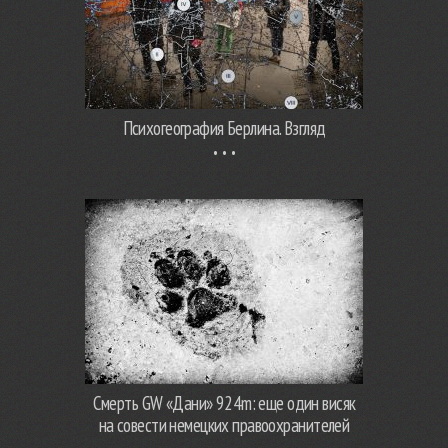
Психогеография Берлина. Взгляд
Смерть GW «Дани» 924m: еще один висяк
на совести немецких правоохранителей