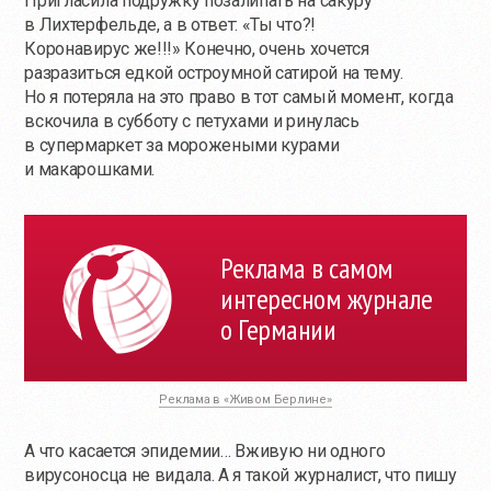
Пригласила подружку позалипать на сакуру
в Лихтерфельде, а в ответ: «Ты что?!
Коронавирус же!!!» Конечно, очень хочется
разразиться едкой остроумной сатирой на тему.
Но я потеряла на это право в тот самый момент, когда
вскочила в субботу с петухами и ринулась
в супермаркет за морожеными курами
и макарошками.
Реклама в самом
интересном журнале
о Германии
Реклама в «Живом Берлине»
А что касается эпидемии… Вживую ни одного
вирусоносца не видала. А я такой журналист, что пишу