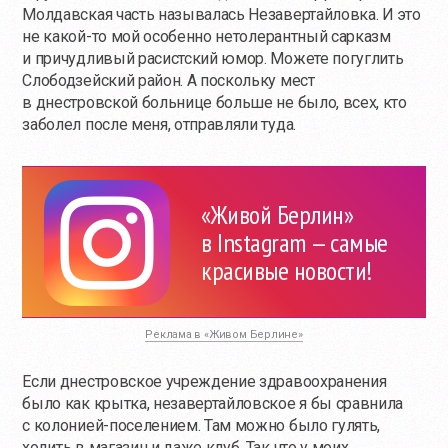
Молдавская часть называлась Незавертайловка. И это
не
какой-то
мой особенно нетолерантный сарказм
и причудливый расистский юмор. Можете погуглить
Слободзейский район. А поскольку мест
в днестровской больнице больше не было, всех, кто
заболел после меня, отправляли туда.
«Живой Берлин»
в Instagram — самые
красивые новости!
Реклама в «Живом Берлине»
Если днестровское учреждение здравоохранения
было как крытка, незавертайловское я бы сравнила
с колонией-поселением. Там можно было гулять,
ходить в магазин и даже клуб. Так что у моих