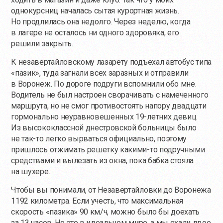
однокурсниц началась сытая курортная жизнь.
Но продлилась она недолго. Через неделю, когда
в лагере не осталось ни одного здоровяка, его
решили закрыть.
К незавертайловскому лазарету подъехал автобус типа
«пазик», туда загнали всех заразных и отправили
в Воронеж. По дороге подруги вспомнили обо мне.
Водитель не был настроен сворачивать с намеченного
маршрута, но не смог противостоять напору двадцати
гормонально неуравновешенных 19-летних девиц.
Из высококлассной днестровской больницы было
не
так-то
легко вырваться официально, поэтому
пришлось отжимать решетку
какими-то
подручными
средствами и вылезать из окна, пока бабка стояла
на шухере.
Чтобы вы понимали, от Незавертайловки до Воронежа
1192 километра. Если учесть, что максимальная
скорость «пазика» 90 км/ч, можно было бы доехать
за 13 часов. Но это в идеальном мире, а мы ехали двое