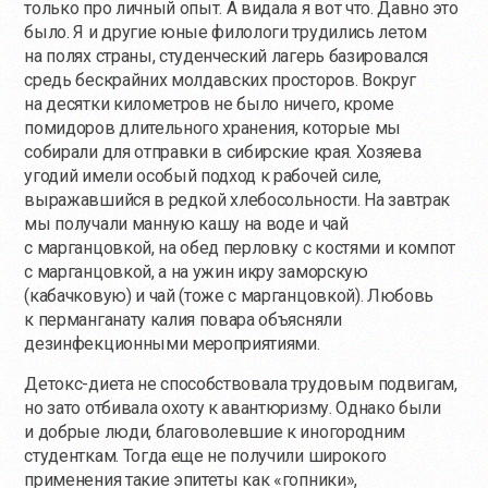
только про личный опыт. А видала я вот что. Давно это
было. Я и другие юные филологи трудились летом
на полях страны, студенческий лагерь базировался
средь бескрайних молдавских просторов. Вокруг
на десятки километров не было ничего, кроме
помидоров длительного хранения, которые мы
собирали для отправки в сибирские края. Хозяева
угодий имели особый подход к рабочей силе,
выражавшийся в редкой хлебосольности. На завтрак
мы получали манную кашу на воде и чай
с марганцовкой, на обед перловку с костями и компот
с марганцовкой, а на ужин икру заморскую
(кабачковую) и чай (тоже с марганцовкой). Любовь
к перманганату калия повара объясняли
дезинфекционными мероприятиями.
Детокс-диета не способствовала трудовым подвигам,
но зато отбивала охоту к авантюризму. Однако были
и добрые люди, благоволевшие к иногородним
студенткам. Тогда еще не получили широкого
применения такие эпитеты как «гопники»,