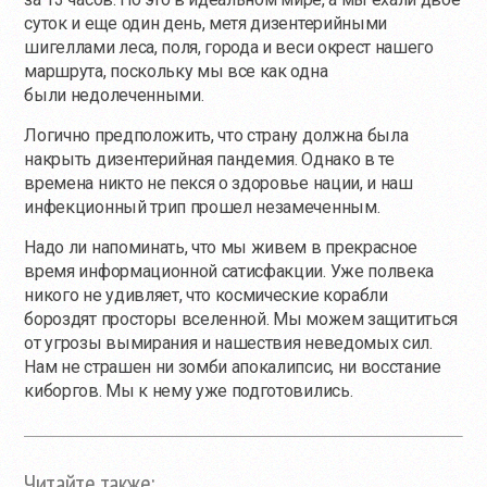
суток и еще один день, метя дизентерийными
шигеллами леса, поля, города и веси окрест нашего
маршрута, поскольку мы все как одна
были недолеченными.
Логично предположить, что страну должна была
накрыть дизентерийная пандемия. Однако в те
времена никто не пекся о здоровье нации, и наш
инфекционный трип прошел незамеченным.
Надо ли напоминать, что мы живем в прекрасное
время информационной сатисфакции. Уже полвека
никого не удивляет, что космические корабли
бороздят просторы вселенной. Мы можем защититься
от угрозы вымирания и нашествия неведомых сил.
Нам не страшен ни зомби апокалипсис, ни восстание
киборгов. Мы к нему уже подготовились.
Читайте также: