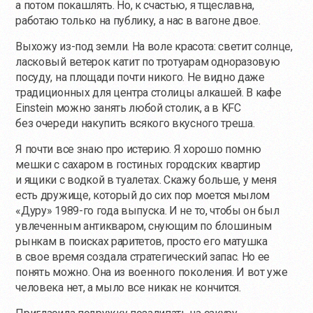
а потом покашлять. Но, к счастью, я тщеславна,
работаю только на публику, а нас в вагоне двое.
Выхожу
из-под
земли. На воле красота: светит солнце,
ласковый ветерок катит по тротуарам одноразовую
посуду, на площади почти никого. Не видно даже
традиционных для центра столицы алкашей. В кафе
Einstein можно занять любой столик, а в KFC
без очереди накупить всякого вкусного треша.
Я почти все знаю про истерию. Я хорошо помню
мешки с сахаром в гостиных городских квартир
и ящики с водкой в туалетах. Скажу больше, у меня
есть дружище, который до сих пор моется мылом
«Дуру» 1989-го года выпуска. И не то, чтобы он был
увлеченным антикваром, снующим по блошиным
рынкам в поисках раритетов, просто его матушка
в свое время создала стратегический запас. Но ее
понять можно. Она из военного поколения. И вот уже
человека нет, а мыло все никак не кончится.