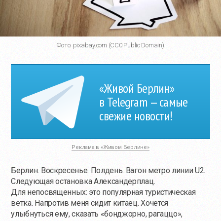
Фото: pixabay.com (CC0 Public Domain)
«Живой Берлин»
в Telegram — самые
свежие новости!
Реклама в «Живом Берлине»
Берлин. Воскресенье. Полдень. Вагон метро линии U2.
Следующая остановка Александерплац.
Для непосвященных: это популярная туристическая
ветка. Напротив меня сидит китаец. Хочется
улыбнуться ему, сказать «бонджорно, рагаццо»,