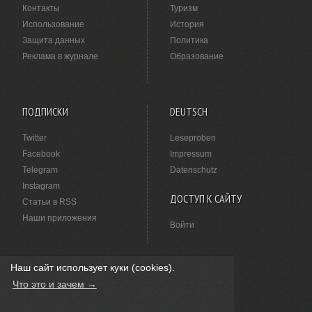
Контакты
Туризм
Использование
История
Защита данных
Политика
Реклама в журнале
Образование
ПОДПИСКИ
DEUTSCH
Twitter
Leseproben
Facebook
Impressum
Telegram
Datenschutz
Instagram
ДОСТУП К САЙТУ
Статьи в RSS
Наши приложения
Войти
Наш сайт использует куки (cookies).
НАШЛИ ОПЕЧАТКУ?
Что это и зачем →
Выделите ее мышкой и нажмите
Ctrl+Enter
.