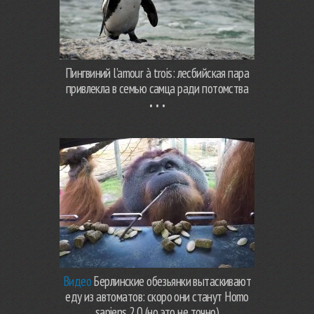
Пингвиний l’amour à trois: лесбийская пара
привлекла в семью самца ради потомства
Видео
Берлинские обезьянки вытаскивают
еду из автоматов: скоро они станут Homo
sapiens 2.0 (но это не точно)