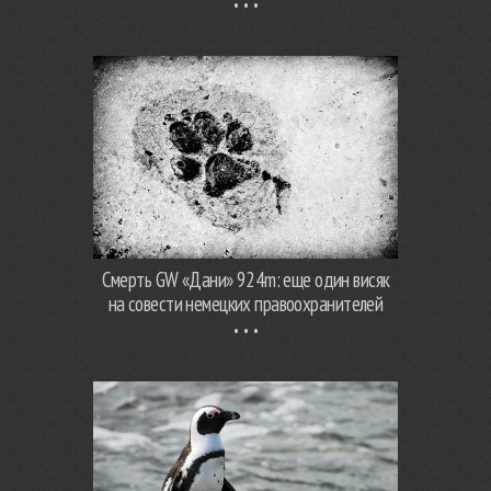
Смерть GW «Дани» 924m: еще один висяк
на совести немецких правоохранителей