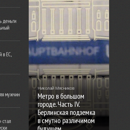
ь деньги
льный
 в ЕС,
Николай Мясников
ля мужчин
Метро в большом
городе. Часть IV.
Берлинская подземка
в смутно различимом
» стал
будущем
ески