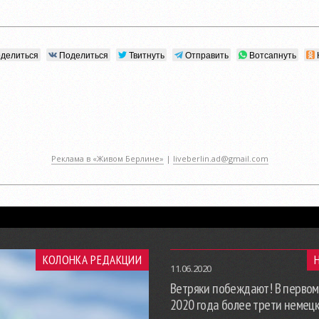
делиться
Поделиться
Твитнуть
Отправить
Вотсапнуть
Реклама в «Живом Берлине»
|
liveberlin.ad@gmail.com
КОЛОНКА РЕДАКЦИИ
11.06.2020
Ветряки побеждают! В первом
2020 года более трети немец