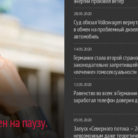
энергии произвел ветер
28.05.2020
Суд обязал Volkswagen вернут
в обмен на проблемный дизе
автомобиль
14.05.2020
Германия стала второй страной
законодательно запретившей
«лечение» гомосексуальности
12.05.2020
Равенство во всем: в Германии
заработал телефон доверия д
н на паузу.
05.05.2020
Запуск «Северного потока — 2
невозможным даже теоретич