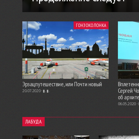
ГОНЗОКОЛОНКА
Эрзацпутешествие, или Почти новый
Вплетенны
Сергей Ч
20.07.2020 ·
▮. ▮.
об архит
06.05.2020 ·
ЛАБУДА