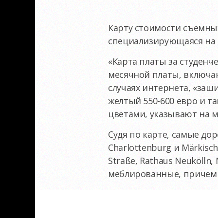
Карту стоимости съемных
специализирующаяся на 
«Карта платы за студенч
месячной платы, включа
случаях интернета, «заш
желтый 550-600 евро и т
цветами, указывают на 
Судя по карте, самые дор
Charlottenburg и Märkisc
Straße, Rathaus Neukölln
меблированные, причем м