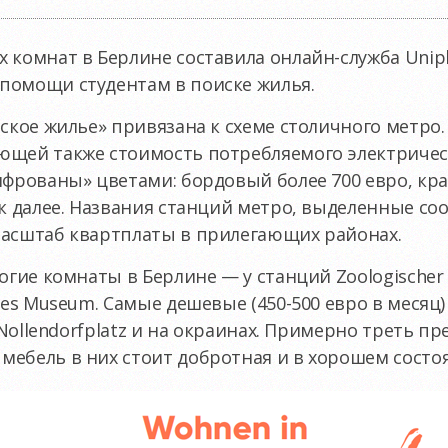
 комнат в Берлине составила онлайн-служба Unipl
помощи студентам в поиске жилья.
еское жилье» привязана к схеме столичного метро
ющей также стоимость потребляемого электричест
ифрованы» цветами: бордовый более 700 евро, кра
ак далее. Названия станций метро, выделенные 
масштаб квартплаты в прилегающих районах.
огие комнаты в Берлине — у станций Zoologischer
hes Museum. Самые дешевые (450-500 евро в месяц)
, Nollendorfplatz и на окраинах. Примерно треть 
ебель в них стоит добротная и в хорошем состо