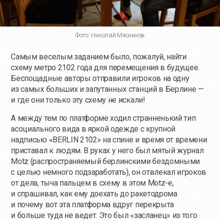
Фото: Николай Мясников
Самым веселым заданием было, пожалуй, найти
схему метро 2102 года для перемещения в будущее.
Беспощадные авторы отправили игроков на одну
из самых больших и запутанных станций в Берлине —
и где они только эту схему не искали!
А между тем по платформе ходил странненький тип
асоциального вида в яркой одежде с крупной
надписью «BERLIN 2102» на спине и время от времени
приставал к людям. В руках у него был мятый журнал
Motz (распространяемый берлинскими бездомными
с целью немного подзаработать), он отвлекал игроков
от дела, тыча пальцем в схему в этом Motz-е,
и спрашивал, как ему доехать до ракетодрома
и почему вот эта платформа вдруг перекрыта
и больше туда не ведет. Это был «засланец» из того