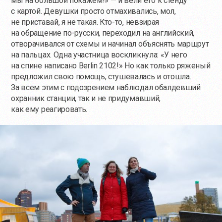
мы на большой покажем!» — и вели его к стенду
с картой. Девушки просто отмахивались, мол,
не приставай, я не такая.
Кто-то
, невзирая
на обращение
по-русски
, переходил на английский,
отворачивался от схемы и начинал объяснять маршрут
на пальцах. Одна участница воскликнула: «У него
на спине написано Berlin 2102!» Но как только ряженый
предложил свою помощь, стушевалась и отошла.
За всем этим с подозрением наблюдал обалдевший
охранник станции, так и не придумавший,
как ему реагировать.