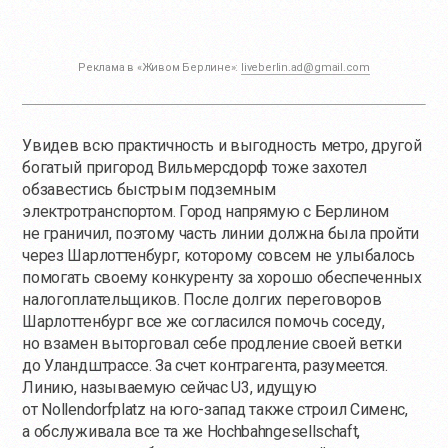
Реклама в «Живом Берлине»:
liveberlin.ad@gmail.com
Увидев всю практичность и выгодность метро, другой
богатый пригород Вильмерсдорф тоже захотел
обзавестись быстрым подземным
электротранспортом. Город напрямую с Берлином
не граничил, поэтому часть линии должна была пройти
через Шарлоттенбург, которому совсем не улыбалось
помогать своему конкуренту за хорошо обеспеченных
налогоплательщиков. После долгих переговоров
Шарлоттенбург все же согласился помочь соседу,
но взамен выторговал себе продление своей ветки
до Уландштрассе. За счет контрагента, разумеется.
Линию, называемую сейчас U3, идущую
от Nollendorfplatz на юго-запад также строил Сименс,
а обслуживала все та же Hochbahngesellschaft,