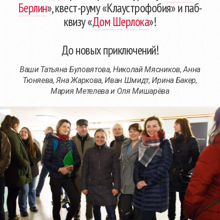
Берлин
», квест-руму «Клаустрофобия» и паб-
квизу «
Дом Шерлока
»!
До новых приключений!
Ваши Татьяна Буловятова, Николай Мясников, Анна
Тюняева, Яна Жаркова, Иван Шмидт, Ирина Бакер,
Мария Метелева и Оля Мишарёва