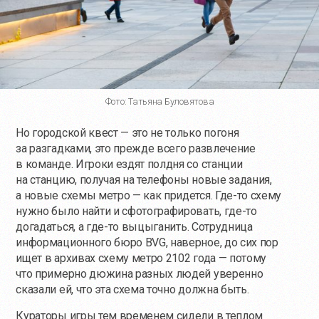
Фото: Татьяна Буловятова
Но городской квест — это не только погоня
за разгадками, это прежде всего развлечение
в команде. Игроки ездят полдня со станции
на станцию, получая на телефоны новые задания,
а новые схемы метро — как придется.
Где-то
схему
нужно было найти и сфотографировать,
где-то
догадаться, а
где-то
выцыганить. Сотрудница
информационного бюро BVG, наверное, до сих пор
ищет в архивах схему метро 2102 года — потому
что примерно дюжина разных людей уверенно
сказали ей, что эта схема точно должна быть.
Кураторы игры тем временем сидели в теплом