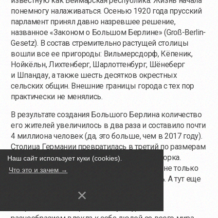
известную как Веймарская республика. Жизнь начала
понемногу налаживаться. Осенью 1920 года прусский
парламент принял давно назревшее решение,
названное «Законом о Большом Берлине» (Groß-Berlin-
Gesetz). В состав стремительно растущей столицы
вошли все ее пригороды: Вильмерсдорф, Кёпеник,
Нойкёльн, Лихтенберг, Шарлоттенбург, Шёнеберг
и Шпандау, а также шесть десятков окрестных
сельских общин. Внешние границы города с тех пор
практически не менялись.
В результате создания Большого Берлина количество
его жителей увеличилось в два раза и составило почти
4 миллиона человек (да, это больше, чем в 2017 году).
Столица Германии превратилась в третий по размерам
мегаполис мира — после Лондона и Нью-Йорка.
Наш сайт использует куки (cookies).
Транспортные проблемы от этого, понятно, не только
Что это и зачем →
не решились, но и значительно усугубились. А тут еще
настали «золотые двадцатые».
×
Метрополия с невероятным культурным