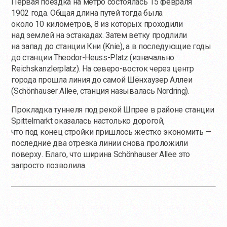
Первая поездка на метро состоялась 15 февраля
1902 года. Общая длина путей тогда была
около 10 километров, 8 из которых проходили
над землей на эстакадах. Затем ветку продлили
на запад до станции Кни (Knie), а в последующие годы
до станции Theodor-Heuss-Platz (изначально
Reichskanzlerplatz). На северо-восток через центр
города прошла линия до самой Шёнхаузер Аллеи
(Schönhauser Allee, станция называлась Nordring).
Прокладка туннеля под рекой Шпрее в районе станции
Spittelmarkt оказалась настолько дорогой,
что под конец стройки пришлось жестко экономить —
последние два отрезка линии снова проложили
поверху. Благо, что ширина Schönhauser Allee это
запросто позволила.