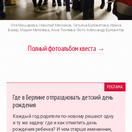
Оля Мишарёва, Николай Мясников, Татьяна Буловятова, Ирина
Бакер, Мария Метелева, Анна Тюняева. Фото: Александр Буловятов
Полный фотоальбом квеста →
РЕКЛАМА
Где в Берлине отпраздновать детский день
рождения
Каждый год родители
по-новому
решают одну
и ту же задачу: где и как отметить день
рождения ребенка? И чем старше именинник,