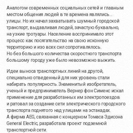
Аналогом современных социальных сетей и главным
местом общения людей в те времена являлись…
улицы. Но их начал захватывать шумный городской
транспорт, выдавливая людей, зачастую буквально,
на узкие тротуары. Население воспринимало этот
процесс как посягательство на свою исконную
территорию и изо всех сил сопротивлялось.
Но без большого количества скоростного транспорта
большому городу уже было невозможно выжить.
Идеи выноса транспортных линий на другой,
специально отведенный для них уровень стали
набирать популярность. Знаменитый изобретатель,
ученый и предприниматель Вернер фон Сименс искал
применение для разработанных им электропоездов
и ратовал за создание сети электрического городского
транспорта поднятого над улицами на эстакадах.
А фирма AEG, связанная с концерном Томаса Эдисона
General Electric, разработала проект подземной
транспортной сети.