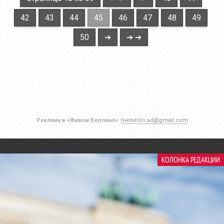
42
43
44
45
46
47
48
49
50
➔
➔ ➔
Реклама в «Живом Берлине»:
liveberlin.ad@gmail.com
КОЛОНКА РЕДАКЦИИ