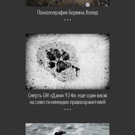
Психогеография Берлина. Взгляд
Смерть GW «Дани» 924m: еще один висяк
на совести немецких правоохранителей