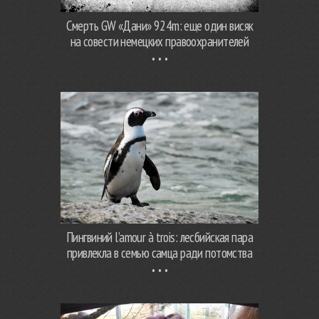
Смерть GW «Дани» 924m: еще один висяк
на совести немецких правоохранителей
Пингвиний l’amour à trois: лесбийская пара
привлекла в семью самца ради потомства