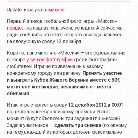
Updäte:
игра уже
началась
.
Первый эпизод глобальной фото-игры «Миссия»
прошёл
, на наш взгляд, очень успешно. А сейчас мы
рады сообщить, что старт второго эпизода назначен
на следующую среду 12 декабря.
Коротко напомню, что «Миссия» — это соревнование
в жанре
уличной фотографии
среди фотографов-
любителей. Игра не привязана ни к какому
конкретному городу или региону.
Принять участие
и выиграть Кубок Живого Берлина вместе с 50€
могут все желающие, независимо от места
обитания
.
Итак, игра стартует в среду
12 декабря 2012 в 00:01
по центрально-европейскому времени. В этот
момент будут объявлены три задания (т.н. миссии).
Задача участников —
сделать три снимка
(по одному
на тему), каждый из которых должен максимально