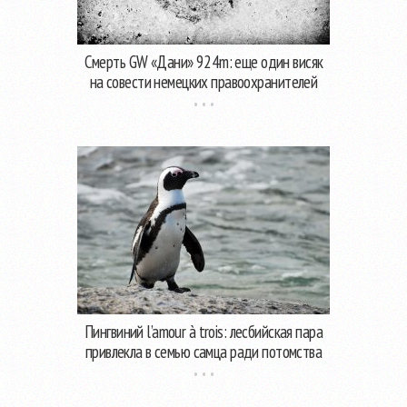
Смерть GW «Дани» 924m: еще один висяк
на совести немецких правоохранителей
Пингвиний l’amour à trois: лесбийская пара
привлекла в семью самца ради потомства