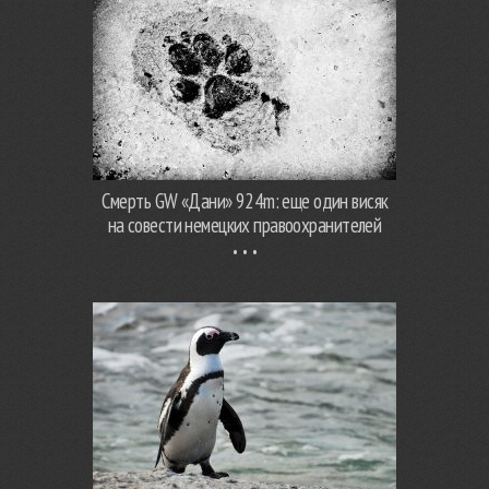
Смерть GW «Дани» 924m: еще один висяк
на совести немецких правоохранителей