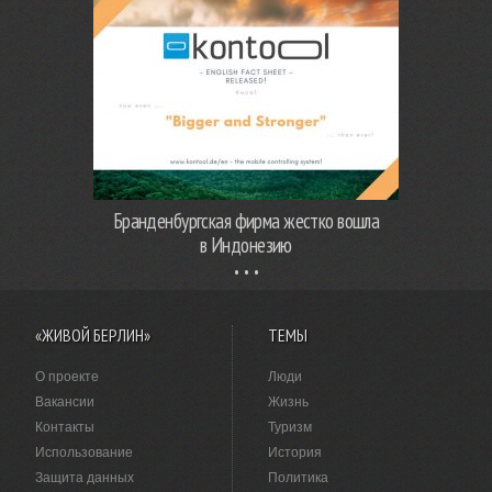
Бранденбургская фирма жестко вошла
в Индонезию
«ЖИВОЙ БЕРЛИН»
ТЕМЫ
О проекте
Люди
Вакансии
Жизнь
Контакты
Туризм
Использование
История
Защита данных
Политика