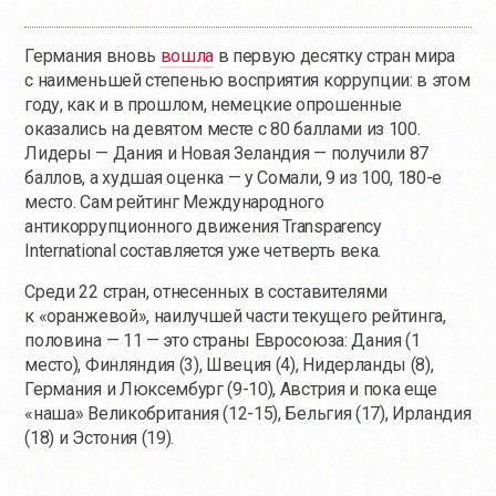
Германия вновь
вошла
в первую десятку стран мира
с наименьшей степенью восприятия коррупции: в этом
году, как и в прошлом, немецкие опрошенные
оказались на девятом месте с 80 баллами из 100.
Лидеры — Дания и Новая Зеландия — получили 87
баллов, а худшая оценка — у Сомали, 9 из 100, 180-е
место. Сам рейтинг Международного
антикоррупционного движения Transparency
International составляется уже четверть века.
Среди 22 стран, отнесенных в составителями
к «оранжевой», наилучшей части текущего рейтинга,
половина — 11 — это страны Евросоюза: Дания (1
место), Финляндия (3), Швеция (4), Нидерланды (8),
Германия и Люксембург (9-10), Австрия и пока еще
«наша» Великобритания (12-15), Бельгия (17), Ирландия
(18) и Эстония (19).