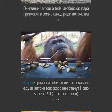
Пингвиний l’amour à trois: лесбийская пара
привлекла в семью самца ради потомства
Видео
Берлинские обезьянки вытаскивают
еду из автоматов: скоро они станут Homo
sapiens 2.0 (но это не точно)