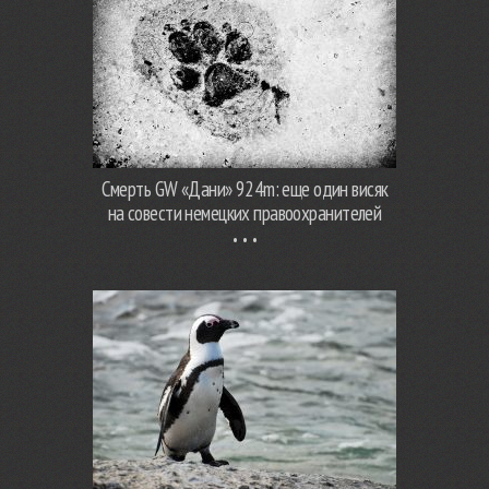
Смерть GW «Дани» 924m: еще один висяк
на совести немецких правоохранителей