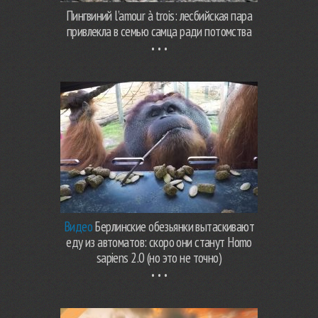
Пингвиний l’amour à trois: лесбийская пара
привлекла в семью самца ради потомства
Видео
Берлинские обезьянки вытаскивают
еду из автоматов: скоро они станут Homo
sapiens 2.0 (но это не точно)