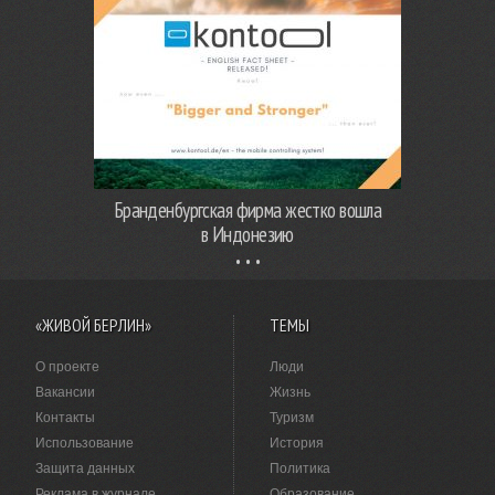
Бранденбургская фирма жестко вошла
в Индонезию
«ЖИВОЙ БЕРЛИН»
ТЕМЫ
О проекте
Люди
Вакансии
Жизнь
Контакты
Туризм
Использование
История
Защита данных
Политика
Реклама в журнале
Образование