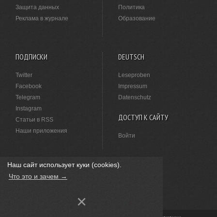
Защита данных
Политика
Реклама в журнале
Образование
ПОДПИСКИ
DEUTSCH
Twitter
Leseproben
Facebook
Impressum
Telegram
Datenschutz
Instagram
ДОСТУП К САЙТУ
Статьи в RSS
Наши приложения
Войти
Наш сайт использует куки (cookies).
НАШЛИ ОПЕЧАТКУ?
Что это и зачем →
Выделите ее мышкой и нажмите
Ctrl+Enter
.
×