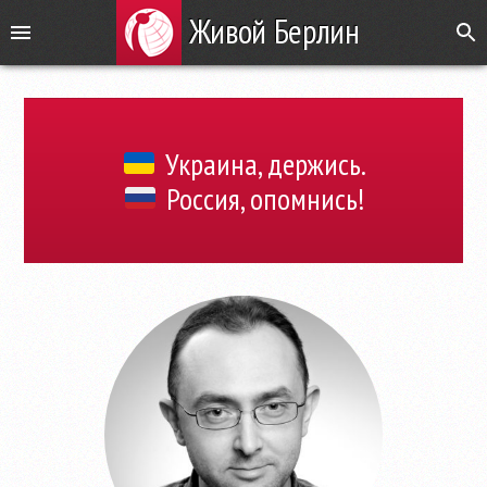
Живой Берлин
Украина, держись.
Россия, опомнись!