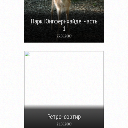
Парк Юнгфернхайде. Часть
1
23.06.2009
Ретро-сортир
21.06.2009