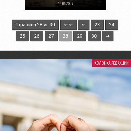
14.06.2009
Страница 28 из 30
➔ ➔
➔
23
24
25
26
27
28
29
30
➔
КОЛОНКА РЕДАКЦИИ