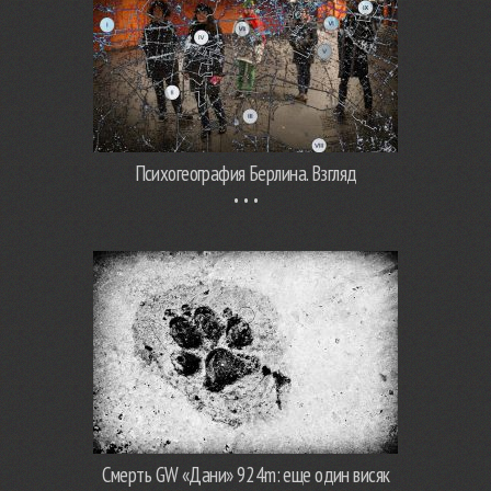
Психогеография Берлина. Взгляд
Смерть GW «Дани» 924m: еще один висяк