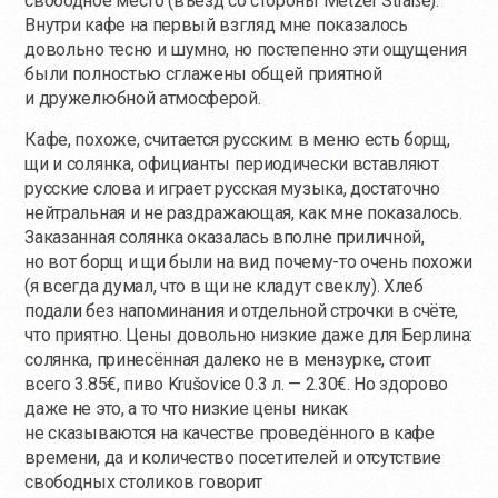
свободное место (въезд со стороны Metzer Straße).
Внутри кафе на первый взгляд мне показалось
довольно тесно и шумно, но постепенно эти ощущения
были полностью сглажены общей приятной
и дружелюбной атмосферой.
Кафе, похоже, считается русским: в меню есть борщ,
щи и солянка, официанты периодически вставляют
русские слова и играет русская музыка, достаточно
нейтральная и не раздражающая, как мне показалось.
Заказанная солянка оказалась вполне приличной,
но вот борщ и щи были на вид
почему-то
очень похожи
(я всегда думал, что в щи не кладут свеклу). Хлеб
подали без напоминания и отдельной строчки в счёте,
что приятно. Цены довольно низкие даже для Берлина:
солянка, принесённая далеко не в мензурке, стоит
всего 3.85€, пиво Krušovice 0.3 л. — 2.30€. Но здорово
даже не это, а то что низкие цены никак
не сказываются на качестве проведённого в кафе
времени, да и количество посетителей и отсутствие
свободных столиков говорит