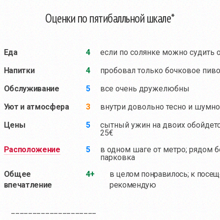
Оценки по пятибалльной шкале*
Еда
4
если по солянке можно судить 
Напитки
4
пробовал только бочковое пив
Обслуживание
5
все очень дружелюбны
Уют и атмосфера
3
внутри довольно тесно и шумно
Цены
5
сытный ужин на двоих обойдетс
25€
Расположение
5
в одном шаге от метро; рядом б
парковка
Общее
4+
в целом понравилось; к посе
впечатление
рекомендую
____________________