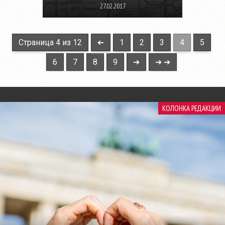
27.02.2017
Страница 4 из 12
➔
1
2
3
4
5
6
7
8
9
➔
➔ ➔
КОЛОНКА РЕДАКЦИИ