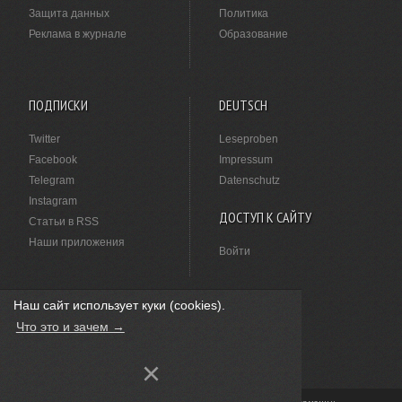
Защита данных
Политика
Реклама в журнале
Образование
ПОДПИСКИ
DEUTSCH
Twitter
Leseproben
Facebook
Impressum
Telegram
Datenschutz
Instagram
ДОСТУП К САЙТУ
Статьи в RSS
Наши приложения
Войти
Наш сайт использует куки (cookies).
НАШЛИ ОПЕЧАТКУ?
Что это и зачем →
Выделите ее мышкой и нажмите
Ctrl+Enter
.
×