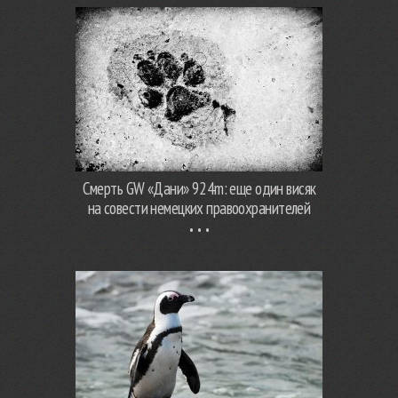
Смерть GW «Дани» 924m: еще один висяк
на совести немецких правоохранителей