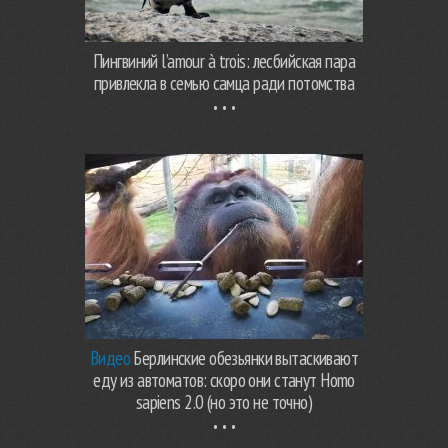
Пингвиний l’amour à trois: лесбийская пара
привлекла в семью самца ради потомства
Видео
Берлинские обезьянки вытаскивают
еду из автоматов: скоро они станут Homo
sapiens 2.0 (но это не точно)