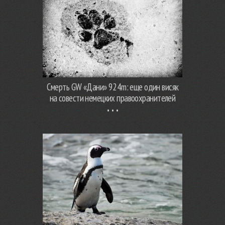
Смерть GW «Дани» 924m: еще один висяк
на совести немецких правоохранителей