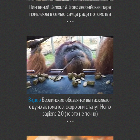
Пингвиний l’amour à trois: лесбийская пара
привлекла в семью самца ради потомства
Видео
Берлинские обезьянки вытаскивают
еду из автоматов: скоро они станут Homo
sapiens 2.0 (но это не точно)