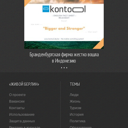
Бранденбургская фирма жестко вошла
в Индонезию
«ЖИВОЙ БЕРЛИН»
ТЕМЫ
О проекте
Люди
Вакансии
Жизнь
Контакты
Туризм
Использование
История
Защита данных
Политика
Реклама в журнале
Образование