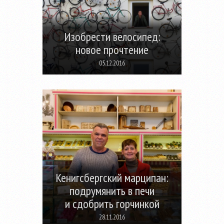
Изобрести велосипед:
новое прочтение
05.12.2016
Кенигсбергский марципан:
подрумянить в печи
и сдобрить горчинкой
28.11.2016