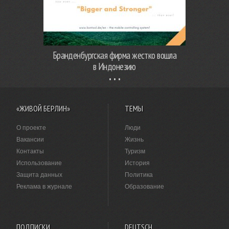
Бранденбургская фирма жестко вошла
в Индонезию
«ЖИВОЙ БЕРЛИН»
ТЕМЫ
О проекте
Люди
Вакансии
Жизнь
Контакты
Туризм
Использование
История
Защита данных
Политика
Реклама в журнале
Образование
ПОДПИСКИ
DEUTSCH