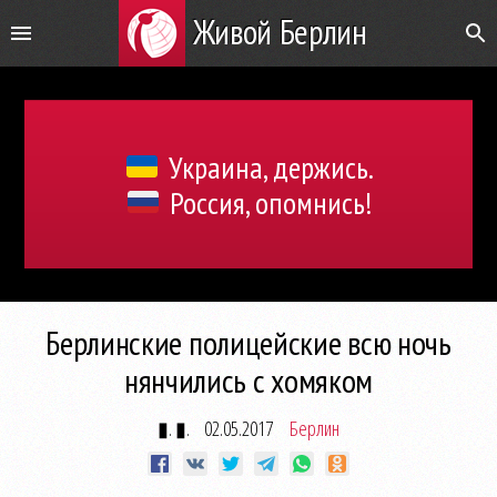
Живой Берлин
Украина, держись.
Россия, опомнись!
Берлинские полицейские всю ночь
нянчились с хомяком
▮. ▮.
02.05.2017
Берлин