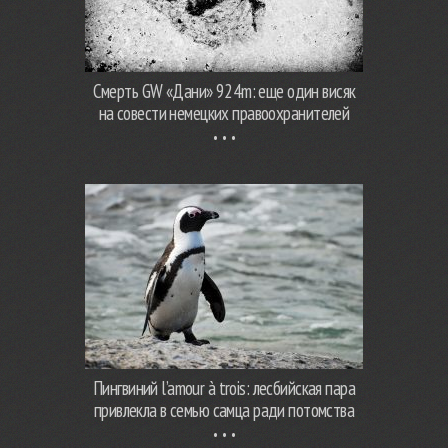
Смерть GW «Дани» 924m: еще один висяк
на совести немецких правоохранителей
Пингвиний l’amour à trois: лесбийская пара
привлекла в семью самца ради потомства