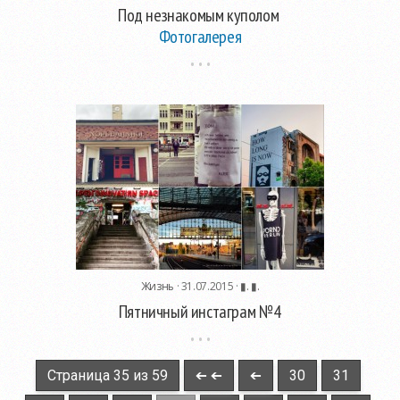
Под незнакомым куполом
Фотогалерея
Жизнь
· 31.07.2015 ·
▮. ▮.
Пятничный инстаграм №4
Страница 35 из 59
➔ ➔
➔
30
31