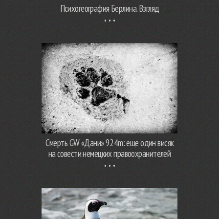
Психогеография Берлина. Взгляд
Смерть GW «Дани» 924m: еще один висяк
на совести немецких правоохранителей