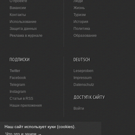
О проекте
Люди
Вакансии
Жизнь
Контакты
Туризм
Использование
История
Защита данных
Политика
Реклама в журнале
Образование
ПОДПИСКИ
DEUTSCH
Twitter
Leseproben
Facebook
Impressum
Telegram
Datenschutz
Instagram
ДОСТУП К САЙТУ
Статьи в RSS
Наши приложения
Войти
Наш сайт использует куки (cookies).
НАШЛИ ОПЕЧАТКУ?
Что это и зачем →