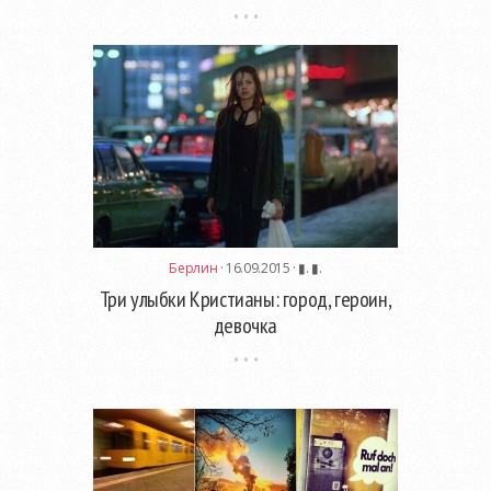
Берлин
· 16.09.2015 ·
▮. ▮.
Три улыбки Кристианы: город, героин,
девочка