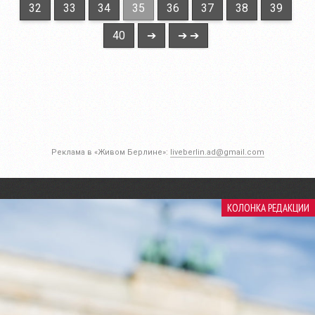
32
33
34
35
36
37
38
39
40
➔
➔ ➔
Реклама в «Живом Берлине»:
liveberlin.ad@gmail.com
КОЛОНКА РЕДАКЦИИ