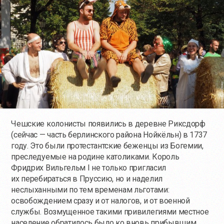
Чешские колонисты появились в деревне Риксдорф
(сейчас — часть берлинского района Нойкёльн) в 1737
году. Это были протестантские беженцы из Богемии,
преследуемые на родине католиками. Король
Фридрих Вильгельм I не только пригласил
их перебираться в Пруссию, но и наделил
неслыханными по тем временам льготами:
освобождением сразу и от налогов, и от военной
службы. Возмущенное такими привилегиями местное
население обратилось было ко вновь прибывшим