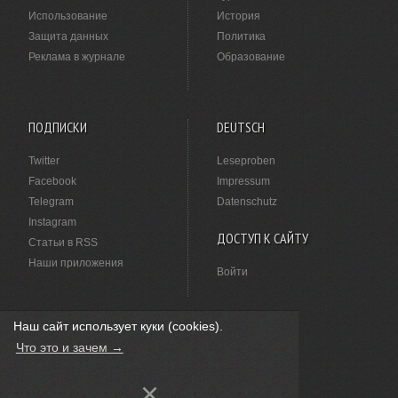
Использование
История
Защита данных
Политика
Реклама в журнале
Образование
ПОДПИСКИ
DEUTSCH
Twitter
Leseproben
Facebook
Impressum
Telegram
Datenschutz
Instagram
ДОСТУП К САЙТУ
Статьи в RSS
Наши приложения
Войти
Наш сайт использует куки (cookies).
НАШЛИ ОПЕЧАТКУ?
Что это и зачем →
Выделите ее мышкой и нажмите
Ctrl+Enter
.
×