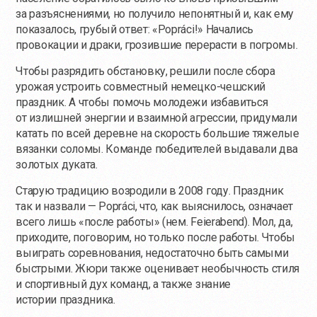
за разъяснениями, но получило непонятный и, как ему
показалось, грубый ответ: «Popráci!» Начались
провокации и драки, грозившие перерасти в погромы.
Чтобы разрядить обстановку, решили после сбора
урожая устроить совместный немецко-чешский
праздник. А чтобы помочь молодежи избавиться
от излишней энергии и взаимной агрессии, придумали
катать по всей деревне на скорость большие тяжелые
вязанки соломы. Команде победителей выдавали два
золотых дуката.
Старую традицию возродили в 2008 году. Праздник
так и назвали — Popráci, что, как выяснилось, означает
всего лишь «после работы» (нем. Feierabend). Мол, да,
приходите, поговорим, но только после работы. Чтобы
выиграть соревнования, недостаточно быть самыми
быстрыми. Жюри также оценивает необычность стиля
и спортивный дух команд, а также знание
истории праздника.