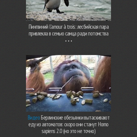
Пингвиний l’amour à trois: лесбийская пара
привлекла в семью самца ради потомства
Видео
Берлинские обезьянки вытаскивают
еду из автоматов: скоро они станут Homo
sapiens 2.0 (но это не точно)