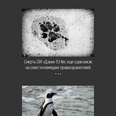
Смерть GW «Дани» 924m: еще один висяк
на совести немецких правоохранителей