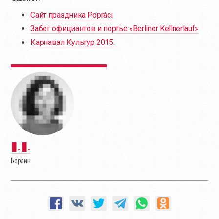
Сайт праздника Popráci
.
Забег официантов и портье «Berliner Kellnerlauf»
.
Карнавал Культур 2015
.
▮. ▮.
Берлин