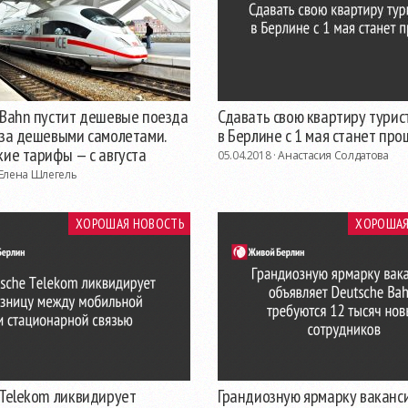
 Bahn пустит дешевые поезда
Сдавать свою квартиру турис
 за дешевыми самолетами.
в Берлине с 1 мая станет про
кие тарифы — с августа
05.04.2018 ·
Анастасия Солдатова
Елена Шлегель
ХОРОШАЯ НОВОСТЬ
ХОРОШАЯ
 Telekom ликвидирует
Грандиозную ярмарку ваканс