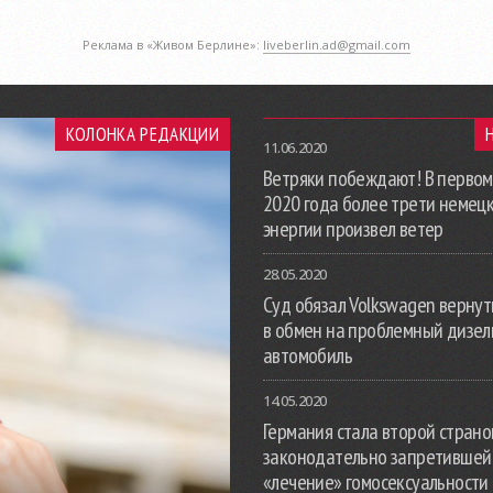
Реклама в «Живом Берлине»:
liveberlin.ad@gmail.com
КОЛОНКА РЕДАКЦИИ
11.06.2020
Ветряки побеждают! В первом
2020 года более трети немец
энергии произвел ветер
28.05.2020
Суд обязал Volkswagen вернут
в обмен на проблемный дизе
автомобиль
14.05.2020
Германия стала второй страной
законодательно запретившей
«лечение» гомосексуальности