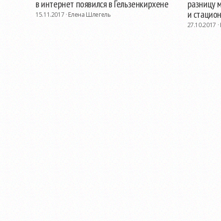
в интернет появился в Гельзенкирхене
разницу 
и стацио
15.11.2017 ·
Елена Шлегель
27.10.2017 ·