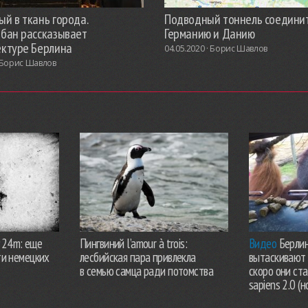
й в ткань города.
Подводный тоннель соедини
обан рассказывает
Германию и Данию
ектуре Берлина
04.05.2020 ·
Борис Шавлов
Борис Шавлов
924m: еще
Пингвиний l’amour à trois:
Видео
Берлин
ти немецких
лесбийская пара привлекла
вытаскивают 
в семью самца ради потомства
скоро они ст
sapiens 2.0 (н