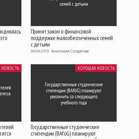
 поднялась
Принят закон о финансовой
 это
поддержке малообеспеченных семей
с детьми
04.04.2019 ·
Анастасия Солдатова
 НОВОСТЬ
ХОРОШАЯ НОВОСТЬ
ателей
Государственные студенческие
тятся
стипендии (BAföG) планируют