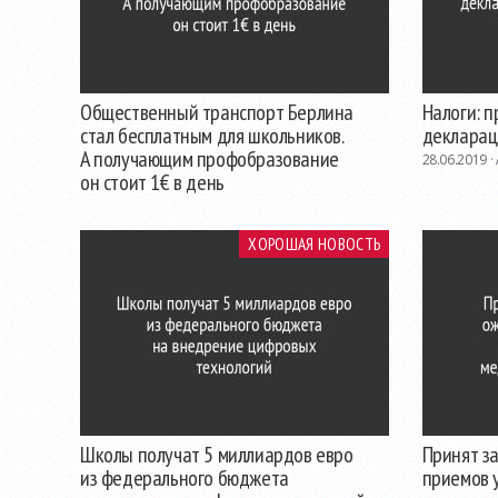
Общественный транспорт Берлина
Налоги: 
стал бесплатным для школьников.
деклараци
А получающим профобразование
28.06.2019 ·
он стоит 1€ в день
06.08.2019 ·
Анастасия Солдатова
ХОРОШАЯ НОВОСТЬ
Школы получат 5 миллиардов евро
Принят з
из федерального бюджета
приемов 