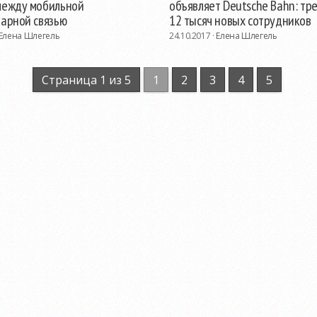
между мобильной
объявляет Deutsche Bahn: тр
нарной связью
12 тысяч новых сотрудников
Елена Шлегель
24.10.2017 ·
Елена Шлегель
Страница 1 из 5
1
2
3
4
5