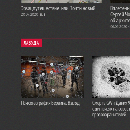
Эрзацпутешествие, или Почти новый
Вплетенны
Сергей Ч
20.07.2020 ·
▮. ▮.
об архит
06.05.2020 ·
ЛАБУДА
Психогеография Берлина. Взгляд
Смерть GW «Дани» 
один висяк на совес
правоохранителей