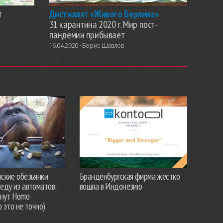
т
Дистиллят «Живого Берлина»
31 карантина 2020 г. Мир пост-
пандемии прибывает
16.04.2020 ·
Борис Шавлов
ские обезьянки
Бранденбургская фирма жестко
еду из автоматов:
вошла в Индонезию
анут Homo
о это не точно)