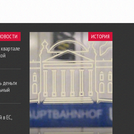
НОВОСТИ
ИСТОРИЯ
 квартале
кой
ь деньги
льный
 в ЕС,