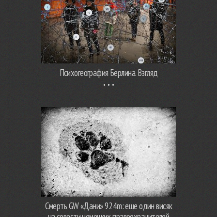
Психогеография Берлина. Взгляд
Смерть GW «Дани» 924m: еще один висяк
на совести немецких правоохранителей