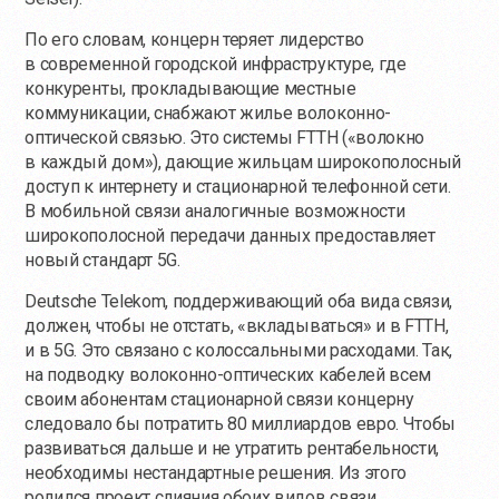
По его словам, концерн теряет лидерство
в современной городской инфраструктуре, где
конкуренты, прокладывающие местные
коммуникации, снабжают жилье волоконно-
оптической связью. Это системы FTTH («волокно
в каждый дом»), дающие жильцам широкополосный
доступ к интернету и стационарной телефонной сети.
В мобильной связи аналогичные возможности
широкополосной передачи данных предоставляет
новый стандарт 5G.
Deutsche Telekom, поддерживающий оба вида связи,
должен, чтобы не отстать, «вкладываться» и в FTTH,
и в 5G. Это связано с колоссальными расходами. Так,
на подводку волоконно-оптических кабелей всем
своим абонентам стационарной связи концерну
следовало бы потратить 80 миллиардов евро. Чтобы
развиваться дальше и не утратить рентабельности,
необходимы нестандартные решения. Из этого
родился проект слияния обоих видов связи.