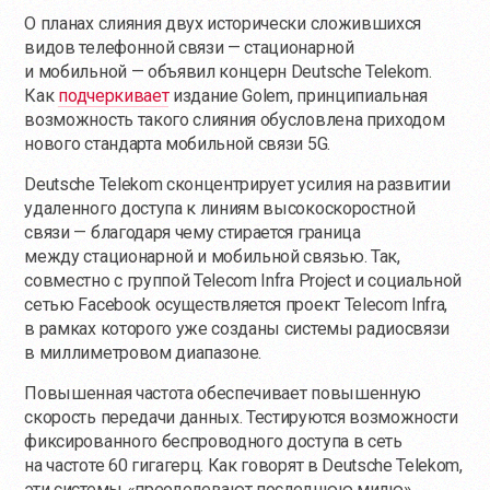
О планах слияния двух исторически сложившихся
видов телефонной связи — стационарной
и мобильной — объявил концерн Deutsche Telekom.
Как
подчеркивает
издание Golem, принципиальная
возможность такого слияния обусловлена приходом
нового стандарта мобильной связи 5G.
Deutsche Telekom сконцентрирует усилия на развитии
удаленного доступа к линиям высокоскоростной
связи — благодаря чему стирается граница
между стационарной и мобильной связью. Так,
совместно с группой Telecom Infra Project и социальной
сетью Facebook осуществляется проект Telecom Infra,
в рамках которого уже созданы системы радиосвязи
в миллиметровом диапазоне.
Повышенная частота обеспечивает повышенную
скорость передачи данных. Тестируются возможности
фиксированного беспроводного доступа в сеть
на частоте 60 гигагерц. Как говорят в Deutsche Telekom,
эти системы «преодолевают последнюю милю»