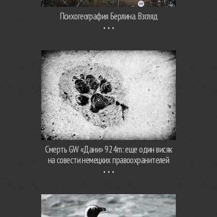
Психогеография Берлина. Взгляд
Смерть GW «Дани» 924m: еще один висяк
на совести немецких правоохранителей