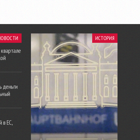
НОВОСТИ
ИСТОРИЯ
 квартале
кой
ь деньги
льный
 в ЕС,