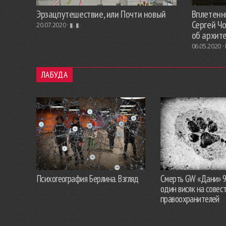
Эрзацпутешествие, или Почти новый
Вплетенны
Сергей Ч
20.07.2020 ·
▮. ▮.
об архит
06.05.2020 ·
ЛАБУДА
Психогеография Берлина. Взгляд
Смерть GW «Дани» 
один висяк на совес
правоохранителей