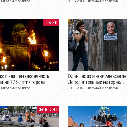
Николай Мясников
03.04.2014 ·
Николай Мясников
БЕРЛИН
öт, или чем закончилось
Один час из жизни Александе
вание
775-летия
города
Дополнительные материалы
Николай Мясников
10.10.2012 ·
Николай Мясников
ФОТО ДНЯ