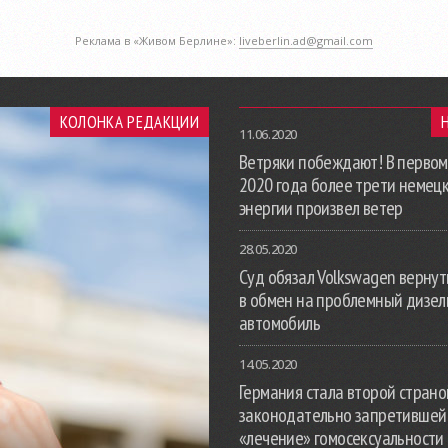
Реклама в «Живом Берлине»:
liveberlin.ad@gmail.com
КОЛОНКА РЕДАКЦИИ
11.06.2020
Ветряки побеждают! В первом
2020 года более трети немец
энергии произвел ветер
28.05.2020
Суд обязал Volkswagen вернут
в обмен на проблемный дизе
автомобиль
14.05.2020
Германия стала второй страной
законодательно запретившей
«лечение» гомосексуальности