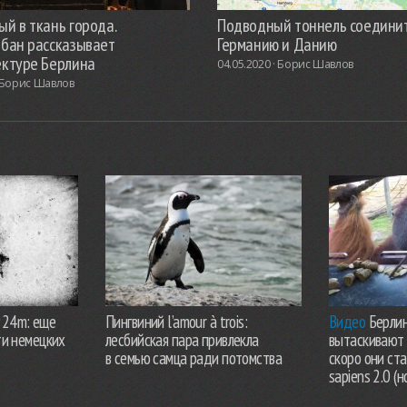
й в ткань города.
Подводный тоннель соедини
обан рассказывает
Германию и Данию
ектуре Берлина
04.05.2020 ·
Борис Шавлов
Борис Шавлов
924m: еще
Пингвиний l’amour à trois:
Видео
Берлин
ти немецких
лесбийская пара привлекла
вытаскивают 
в семью самца ради потомства
скоро они ст
sapiens 2.0 (н