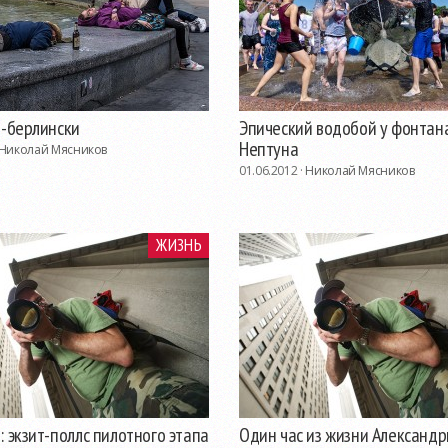
о-берлински
Эпический водобой у фонтана
Нептуна
Николай Мясников
01.06.2012 ·
Николай Мясников
ЖИЗНЬ
 экзит-поллс пилотного этапа
Один час из жизни Александр