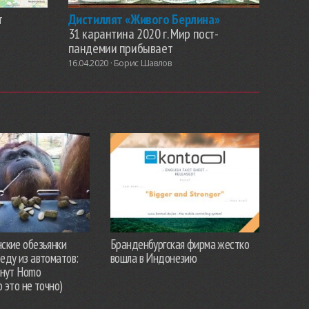
т
Дистиллят «Живого Берлина»
31 карантина 2020 г. Мир пост-
пандемии прибывает
16.04.2020 ·
Борис Шавлов
ские обезьянки
Бранденбургская фирма жестко
еду из автоматов:
вошла в Индонезию
анут Homo
о это не точно)