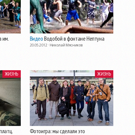
 им.
Видео
Водобой в фонтане Нептуна
20.05.2012 ·
Николай Мясников
ЖИЗНЬ
ЖИЗНЬ
платц.
Фотоигра: мы сделали это