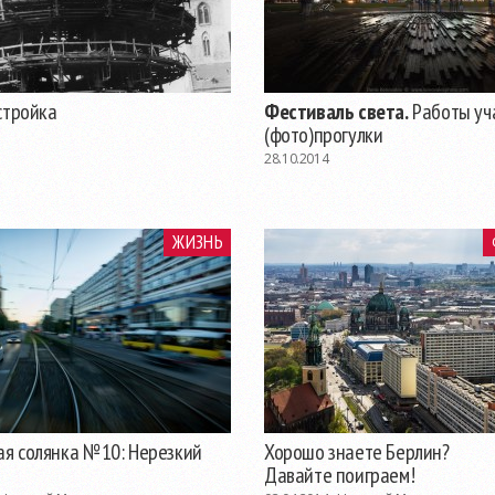
стройка
Фестиваль света.
Работы уч
(фото)прогулки
28.10.2014
ЖИЗНЬ
ая солянка №10: Нерезкий
Хорошо знаете Берлин?
Давайте поиграем!