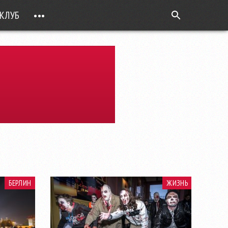
КЛУБ
•••
ВОПРОС РЕБРОМ
ТОЧКИ НАД Ö
ФОТОГАЛЕРЕИ
ЦИФРА ДНЯ
ВИДЕО
ОТКРЫТАЯ ЛИНИЯ
ПРИЛОЖЕНИЯ
DEUTSCH
БЕРЛИН
ЖИЗНЬ
ВОЙТИ