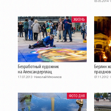
05.05.2014 ·
ЖИЗНЬ
Безработный художник
Берлин жж
на Александерплац
праздно
17.07.2013 ·
Николай Мясников
07.11.2012 ·
ФОТО ДНЯ