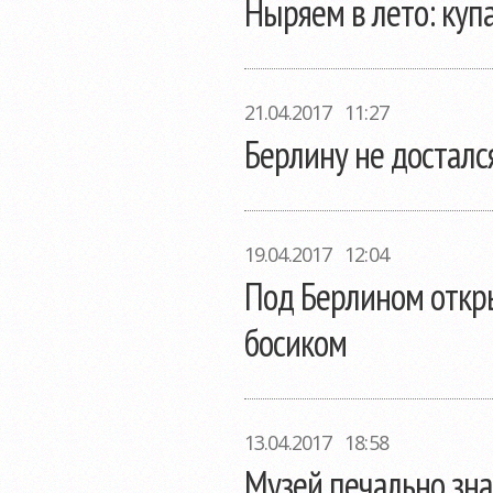
Ныряем в лето: куп
21.04.2017 11:27
Берлину не досталс
19.04.2017 12:04
Под Берлином откры
босиком
13.04.2017 18:58
Музей печально зн