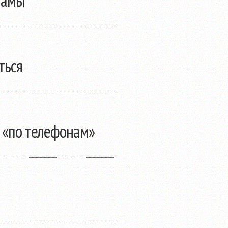
ламы
ться
 «по телефонам»