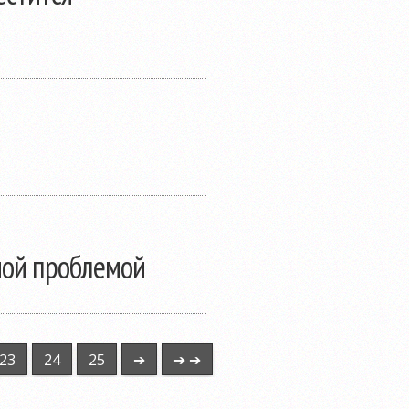
зной проблемой
23
24
25
➔
➔ ➔