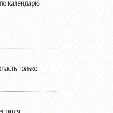
 по календарю
опасть только
естится