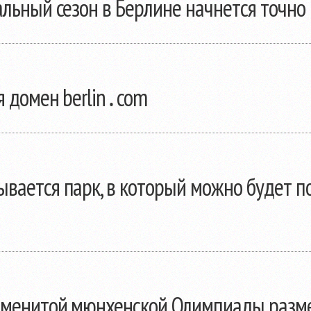
альный сезон в Берлине начнется точно
я домен berlin․com
вается парк, в который можно будет п
аменитой мюнхенской Олимпиады разм