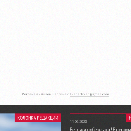
Реклама в «Живом Берлине»:
liveberlin.ad@gmail.com
КОЛОНКА РЕДАКЦИИ
11.06.2020
Ветряки побеждают! В первом