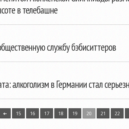
соте в телебашне
 общественную службу бэбиситтеров
ата: алкоголизм в Германии стал серье
➔
15
16
17
18
19
20
21
22