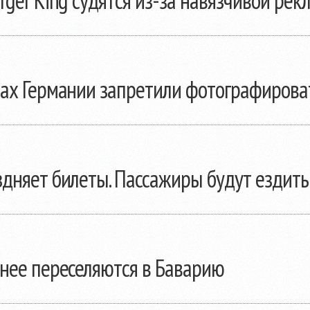
rger King судятся
из-за
навязчивой рек
нах Германии запретили фотографирова
дняет билеты. Пассажиры будут ездить
нее переселяются в Баварию