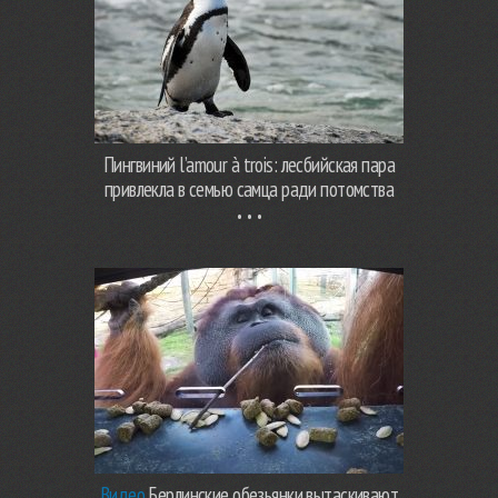
Пингвиний l’amour à trois: лесбийская пара
привлекла в семью самца ради потомства
Видео
Берлинские обезьянки вытаскивают