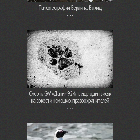
Психогеография Берлина. Взгляд
Смерть GW «Дани» 924m: еще один висяк
на совести немецких правоохранителей