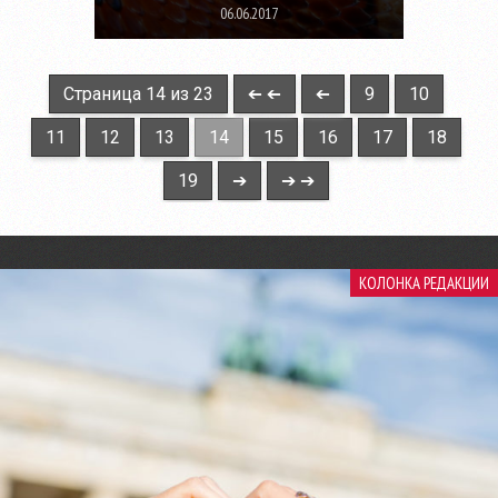
06.06.2017
Страница 14 из 23
➔ ➔
➔
9
10
11
12
13
14
15
16
17
18
19
➔
➔ ➔
КОЛОНКА РЕДАКЦИИ