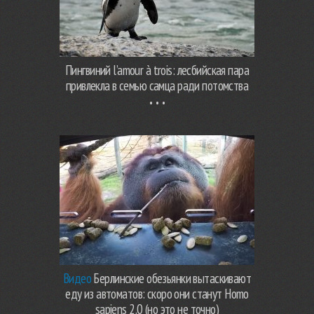
Пингвиний l’amour à trois: лесбийская пара
привлекла в семью самца ради потомства
Видео
Берлинские обезьянки вытаскивают
еду из автоматов: скоро они станут Homo
sapiens 2.0 (но это не точно)