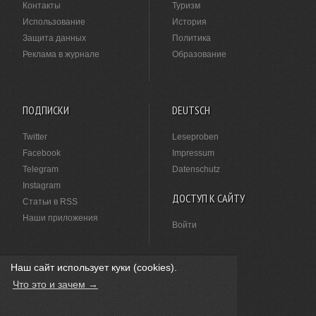
Контакты
Туризм
Использование
История
Защита данных
Политика
Реклама в журнале
Образование
ПОДПИСКИ
DEUTSCH
Twitter
Leseproben
Facebook
Impressum
Telegram
Datenschutz
Instagram
ДОСТУП К САЙТУ
Статьи в RSS
Наши приложения
Войти
Наш сайт использует куки (cookies).
НАШЛИ ОПЕЧАТКУ?
Что это и зачем →
Выделите ее мышкой и нажмите
Ctrl+Enter
.