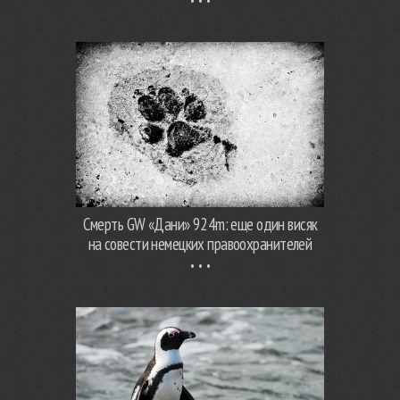
Смерть GW «Дани» 924m: еще один висяк
на совести немецких правоохранителей