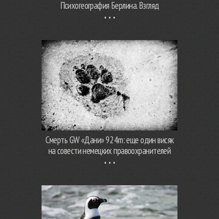
Психогеография Берлина. Взгляд
Смерть GW «Дани» 924m: еще один висяк
на совести немецких правоохранителей