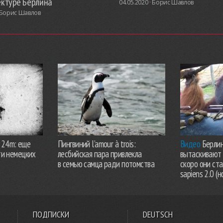
ектуре Берлина
04.05.2020 ·
Борис Шавлов
Борис Шавлов
924m: еще
Пингвиний l’amour à trois:
Видео
Берлин
ти немецких
лесбийская пара привлекла
вытаскивают 
в семью самца ради потомства
скоро они ст
sapiens 2.0 (н
ПОДПИСКИ
DEUTSCH