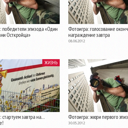
: победители эпизода «Один
Фотоигра: голосование оконч
зни Осткройца»
награждение завтра
08.06.2012
ЖИЗНЬ
: стартуем завтра на…
Фотоигра: жюри первого эпи
е!
30.05.2012