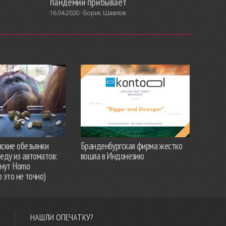
пандемии прибывает
16.04.2020 ·
Борис Шавлов
ские обезьянки
Бранденбургская фирма жестко
еду из автоматов:
вошла в Индонезию
анут Homo
о это не точно)
НАШЛИ ОПЕЧАТКУ?