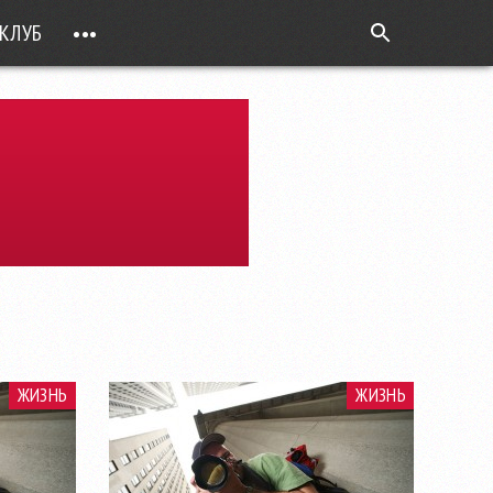
КЛУБ
•••
ВОПРОС РЕБРОМ
ТОЧКИ НАД Ö
ФОТОГАЛЕРЕИ
ЦИФРА ДНЯ
ВИДЕО
ОТКРЫТАЯ ЛИНИЯ
ПРИЛОЖЕНИЯ
DEUTSCH
ЖИЗНЬ
ЖИЗНЬ
ВОЙТИ