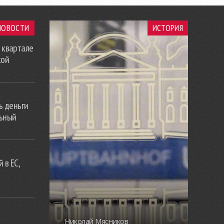
НОВОСТИ
ИСТОРИЯ
 квартале
кой
ь деньги
льный
 в ЕС,
Николай Мясников