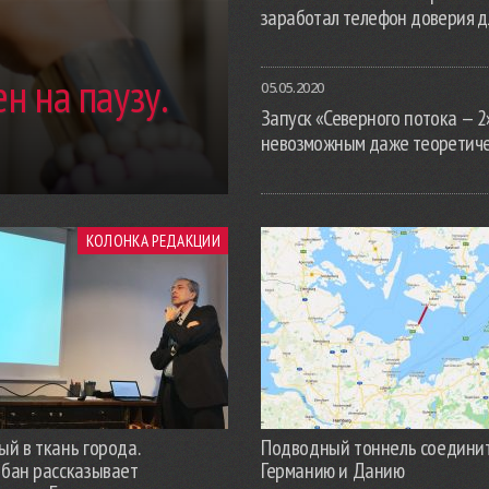
заработал телефон доверия д
н на паузу.
05.05.2020
Запуск «Северного потока — 2
невозможным даже теоретич
КОЛОНКА РЕДАКЦИИ
й в ткань города.
Подводный тоннель соедини
обан рассказывает
Германию и Данию