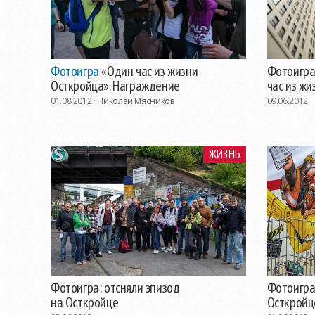
Фотоигра
«Один час из жизни
Фотоигра
Осткройца». Награждение
час из жи
01.08.2012 ·
Николай Мясников
09.06.2012
ЖИЗНЬ
Фотоигра: отсняли эпизод
Фотоигра
на Осткройце
Осткройц