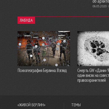
об архит
06.05.2020 ·
ЛАБУДА
Психогеография Берлина. Взгляд
Смерть GW «Дани» 
один висяк на совес
правоохранителей
«ЖИВОЙ БЕРЛИН»
ТЕМЫ