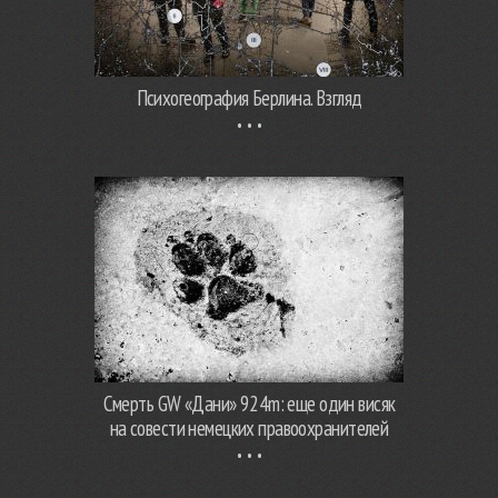
Психогеография Берлина. Взгляд
Смерть GW «Дани» 924m: еще один висяк
на совести немецких правоохранителей