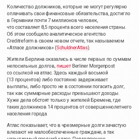
Количество должников, которые не могут регулярно
оплачивать свои финансовые обязательства, достигло
в Германии почти 7 миллионов человек,
что составляет 8,5 процента всего населения страны.
Об этом сообщило аналитическое агентство
Creditreform в своем новом отчете, так называемом
«Атласе должников» (
SchuldnerAtlas
).
Жители Берлина оказались в числе первых по суммам
непосильных долгов,
пишет
Berliner Morgenpost
со ссылкой на атлас. Здесь каждый восьмой
(13 процентов) либо постоянно задерживает
выплаты, либо просто не в состоянии погасить долг,
так как суммарные расходы превышают доходы.
Хуже дела обстоят только у жителей Бремена, где
таких должников 14 процентов от совершеннолетнего
населения города.
Атлас показывает, что в чрезмерные долги зачастую
влезают не малообеспеченные граждане, а так
называемый средний класс. Подавляющее