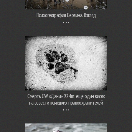
Психогеография Берлина. Взгляд
Смерть GW «Дани» 924m: еще один висяк
на совести немецких правоохранителей