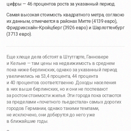
цифры — 46 процентов роста за указанный период.
Самая высокая стоимость квадратного метра, согласно
их данным, отмечается в районах Митте (4139 евро),
Фридрихсхайн-Кройцберг (3926 евро) и Шарлоттенбург
(3713 евро).
Еще хлеще дела обстоят в Штутгарте, Ганновере
и Кельне — там цены на недвижимость в среднем
пока ниже берлинских, однако за указанный период
увеличились на 53,4 процента, 44 процента
и 40 процентов соответственно. Доходы населения
в них выше берлинских, но и они не поспевают
за ростом стоимости жилья. Эти города пока остаются
за пределами «почетного пьедестала» самых дорогих
городов Германии, однако такими темпами,
не исключено, они доберутся до него уже
в ближайшие годы.