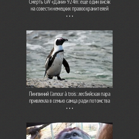
Смерть GW «Дани» 924m: еще один висяк
на совести немецких правоохранителей
Пингвиний l’amour à trois: лесбийская пара
привлекла в семью самца ради потомства