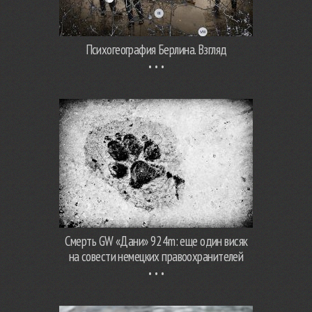
Психогеография Берлина. Взгляд
Смерть GW «Дани» 924m: еще один висяк
на совести немецких правоохранителей