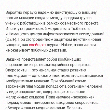
Вероятно первую надежно действующую вакцину
против малярии создала международная группа
ученых, работающих в рамках совместного проекта
Института тропической медицины в Тюбингене
и Немецкого центра инфектологических исследований
(DZIF). При стопроцентном защитном действии новая
вакцина, как
сообщает
журнал Nature, практически
не оказывает побочных действий.
Вакцина представляет собой комбинацию
спорозоитов и противомалярийных препаратов.
Спорозоиты — это начальная стадия развития
плазмодиев — одноклеточных паразитов, являющихся
возбудителями малярии. При обычной схеме
заражения плазмодии попадают в организм человека
в виде спорозоитов, содержащихся в слюне
малярийных комаров. Прививочное «заражение»
подразумевает намеренное введение спорозоитов,
обезвреженных медикаментами. Болезнь