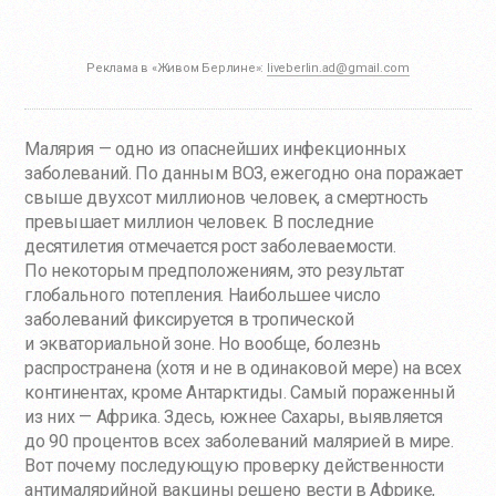
Реклама в «Живом Берлине»:
liveberlin.ad@gmail.com
Малярия — одно из опаснейших инфекционных
заболеваний. По данным ВОЗ, ежегодно она поражает
свыше двухсот миллионов человек, а смертность
превышает миллион человек. В последние
десятилетия отмечается рост заболеваемости.
По некоторым предположениям, это результат
глобального потепления. Наибольшее число
заболеваний фиксируется в тропической
и экваториальной зоне. Но вообще, болезнь
распространена (хотя и не в одинаковой мере) на всех
континентах, кроме Антарктиды. Самый пораженный
из них — Африка. Здесь, южнее Сахары, выявляется
до 90 процентов всех заболеваний малярией в мире.
Вот почему последующую проверку действенности
антималярийной вакцины решено вести в Африке,