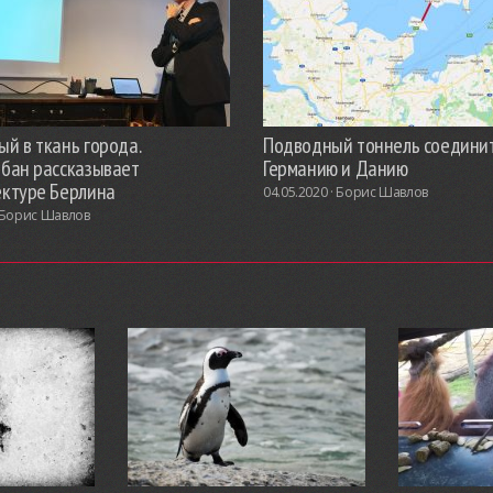
й в ткань города.
Подводный тоннель соедини
обан рассказывает
Германию и Данию
ектуре Берлина
04.05.2020 ·
Борис Шавлов
Борис Шавлов