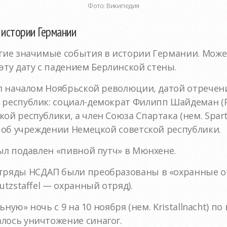
Фото: Википедия
 истории Германии
угие значимые события в истории Германии. Може
ту дату с падением Берлинской стены.
тал началом Ноябрьской революции, датой отречени
 республик: социал-демократ Филипп Шайдеман (Ph
кой республики, а член Союза Спартака (нем. Spar
ил об учреждении Немецкой советской республики.
был подавлен «пивной путч» в Мюнхене.
отряды НСДАП были преобразованы в «охранные от
utzstaffel — охранный отряд).
альную» ночь с 9 на 10 ноября (нем. Kristallnacht) 
лось уничтожение синагог.