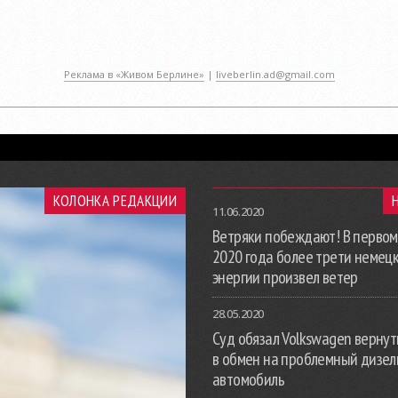
Реклама в «Живом Берлине»
|
liveberlin.ad@gmail.com
КОЛОНКА РЕДАКЦИИ
11.06.2020
Ветряки побеждают! В первом
2020 года более трети немец
энергии произвел ветер
28.05.2020
Суд обязал Volkswagen вернут
в обмен на проблемный дизе
автомобиль