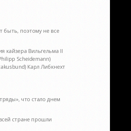
т быть, поэтому не все
я кайзера Вильгельма II
ilipp Scheidemann)
takusbund) Карл Либкнехт
ряды», что стало днем
по всей стране прошли