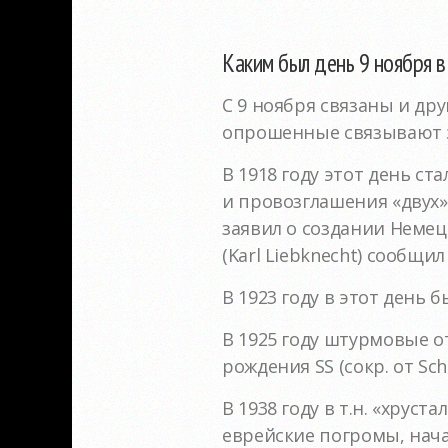
Каким был день 9 ноября в
С 9 ноября связаны и др
опрошенные связывают э
В 1918 году этот день с
и провозглашения «двух»
заявил о создании Немец
(Karl Liebknecht) сообщ
В 1923 году в этот день 
В 1925 году штурмовые 
рождения SS (сокр. от Sch
В 1938 году в т.н. «хруст
еврейские погромы, нача