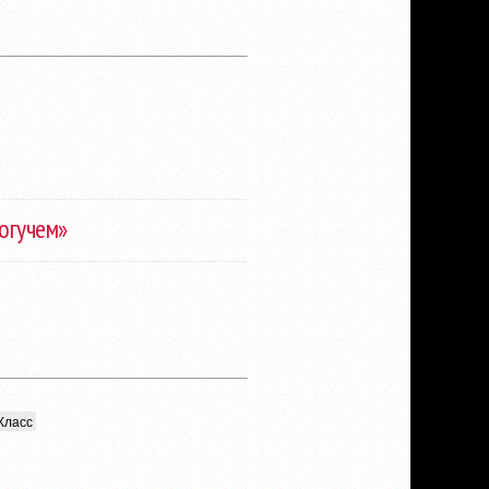
могучем»
Класс