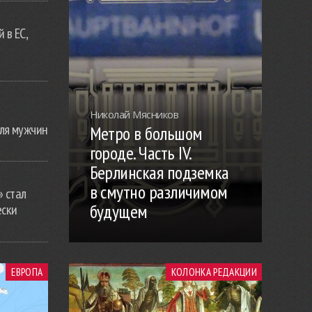
 в ЕС,
Николай Мясников
ля мужчин
Метро в большом
городе. Часть IV.
Берлинская подземка
в смутно различимом
» стал
будущем
ески
ЕВРОПА
КОЛОНКА РЕДАКЦИИ