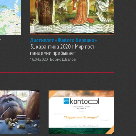
т
Дистиллят «Живого Берлина»
31 карантина 2020 г. Мир пост-
пандемии прибывает
16.04.2020 ·
Борис Шавлов