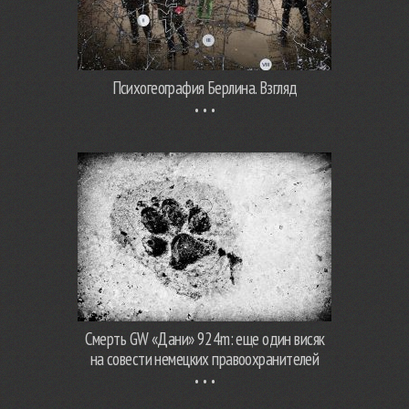
Психогеография Берлина. Взгляд
Смерть GW «Дани» 924m: еще один висяк
на совести немецких правоохранителей