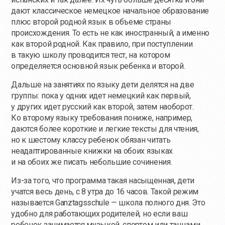
дают классическое немецкое начальное образование
плюс второй родной язык в объеме страны
происхождения. То есть не как иностранный, а именно
как второй родной. Как правило, при поступлении
в такую школу проводится тест, на котором
определяется основной язык ребенка и второй.
Дальше на занятиях по языку дети делятся на две
группы: пока у одних идет немецкий как первый,
у других идет русский как второй, затем наоборот.
Ко второму языку требования пониже, например,
даются более короткие и легкие тексты для чтения,
но к шестому классу ребенок обязан читать
неадаптированные книжки на обоих языках
и на обоих же писать небольшие сочинения.
Из-за
того, что программа такая насыщенная, дети
учатся весь день, с 8 утра до 16 часов. Такой режим
называется Ganztagsschule — школа полного дня. Это
удобно для работающих родителей, но если ваш
ребенок занимается музыкой, спортом или танцами,