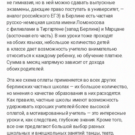
не гимназия, но в ней можно сдавать выпускные
экзамены, дающие право поступать в университет, —
аналог российского ЕГЭ) в Берлине есть частная
русско-немецкая школа имени Ломоносова
с филиалами в Тиргартене (запад Берлина) и Марцане
(восточная его часть). В них уроки тоже проходят
на обоих языках, небольшое количество детей
в классе дает возможность учителю внимательно
относиться к каждому ребенку, но обучение платное.
Сумма в месяц напрямую зависит от дохода
обоих родителей.
Эта же схема оплаты применяется во всех других
берлинских частных школах — их большое количество,
но мнения о качестве образования в них расходятся.
Как правило, частные школы имеют возможность
удерживать хороших учителей более высокой
оплатой, а мотивированный учитель — это интересные
уроки и, как следствие, глубокие знания. Кроме того,
все они предлагают большой выбор разных
школьных и внешкольных занятий: танцы, театр,