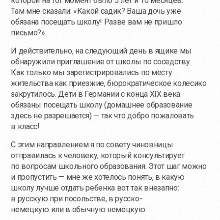
которой на тот момент было 5 лет и 10 месяцев.
Там мне сказали: «Какой садик? Ваша дочь уже
обязана посещать школу! Разве вам не пришло
письмо?»
И действительно, на следующий день в ящике мы
обнаружили приглашение от школы по соседству.
Как только мы зарегистрировались по месту
жительства как приезжие, бюрократическое колесико
закрутилось. Дети в Германии с конца XIX века
обязаны посещать школу (домашнее образование
здесь не разрешается) — так что добро пожаловать
в класс!
С этим направлением я по совету чиновницы
отправилась к человеку, который консультирует
по вопросам школьного образования. Этот шаг можно
и пропустить — мне же хотелось понять, в какую
школу лучше отдать ребенка вот так внезапно:
в русскую при посольстве, в русско-
немецкую или в обычную немецкую.