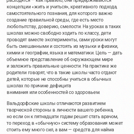
расходятся — как правило, они придерживаются
концепции «жить и учиться», креативного подхода,
самостоятельного познания, для которого важно
создание правильной среды, где есть место
любопытству, доверию, смелости. На уроках в таких
школах можно свободно ходить по классу, дети
проводят вместе эксперименты, сами уроки могут
быть смешанными и состоять из музыки и физики,
химии и географии, языка и математики. Цель — дать
объемное представление об окружающем мире
и заложить правильные ценности. На практике же
родители говорят, что в такие школы часто отдают
детей, которые не способны учиться в обычных
школах по причине дефицита
внимания или особенностей со здоровьем.
Вальдорфские школы отличаются развитием
творческой стороны в личности вашего ребенка,
но если он к пятнадцати годам решит стать врачом,
то переход в «обычную» систему образования может
стоить ему много сил, а вам — средств для найма