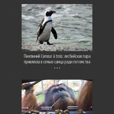
Пингвиний l’amour à trois: лесбийская пара
привлекла в семью самца ради потомства