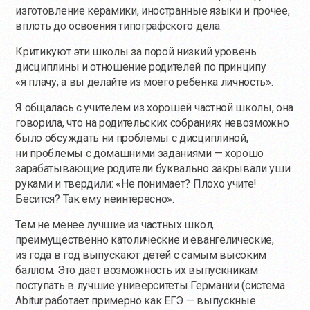
изготовление керамики, иностранные языки и прочее,
вплоть до освоения типографского дела.
Критикуют эти школы за порой низкий уровень
дисциплины и отношение родителей по принципу
«я плачу, а вы делайте из моего ребенка личность».
Я общалась с учителем из хорошей частной школы, она
говорила, что на родительских собраниях невозможно
было обсуждать ни проблемы с дисциплиной,
ни проблемы с домашними заданиями — хорошо
зарабатывающие родители буквально закрывали уши
руками и твердили: «Не понимает? Плохо учите!
Бесится? Так ему неинтересно».
Тем не менее лучшие из частных школ,
преимущественно католические и евангелические,
из года в год выпускают детей с самым высоким
баллом. Это дает возможность их выпускникам
поступать в лучшие университеты Германии (система
Abitur работает примерно как ЕГЭ — выпускные