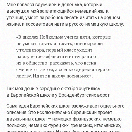
Мне попался вдумчивый дяденька, который
выслушал мой заплетающийся немецкий язык,
уточнил, умеет ли ребенок писать и читать на родном
языке, и посоветовал идти в русско-немецкую школу:
«В школах Нойкельна учатся дети, которые
не умеют читать и писать, они выросли
у телевизора, первый класс уходит
на изучение алфавита и интеграцию
их в общество: рассказать, что весна
сменяется летом, а осенью деревья теряют
листву. Идите в школу посильнее».
Так моя дочь в середине октября очутилась
в Европейской школе у Бранденбургских ворот.
Сама идея Европейских школ заслуживает отдельного
описания. Это исключительно берлинский проект
двуязычных школ — немецко-французских, немецко-
польских, немецко-турецких, греческих, итальянских,
испанских и так далее. Их чуть больше десятка и они