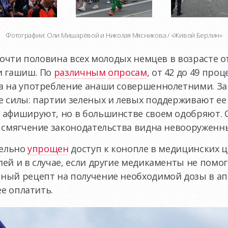
Фотографии: Оли Мишарёвой и Николая Мясникова / «Живой Берлин»
Почти половина всех молодых немцев в возрасте от 
и гашиш. По
различным
опросам
, от 42 до 49 про
а на употребление анаши совершеннолетними. За
 силы: партии зеленых и левых поддерживают ее 
 афишируют, но в большинстве своем одобряют. 
 смягчение законодательства видна невооруженн
тельно
упрощен
доступ к конопле в медицинских ц
ей и в случае, если другие медикаменты не помо
ный рецепт на получение необходимой дозы в апт
ее оплатить.