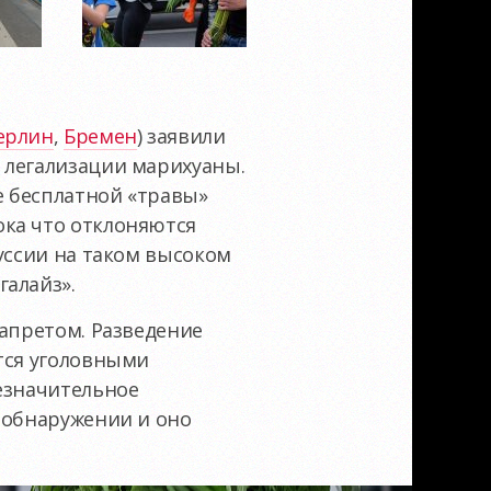
ерлин
,
Бремен
) заявили
 легализации марихуаны.
е бесплатной «травы»
ока что отклоняются
уссии на таком высоком
галайз».
запретом. Разведение
тся уголовными
езначительное
и обнаружении и оно