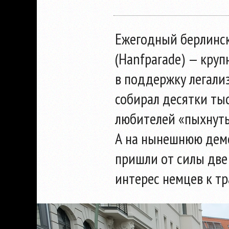
Ежегодный берлинс
(Hanfparade) — кру
в поддержку легали
собирал десятки ты
любителей «пыхнуть»
А на нынешнюю демо
пришли от силы две
интерес немцев к тр