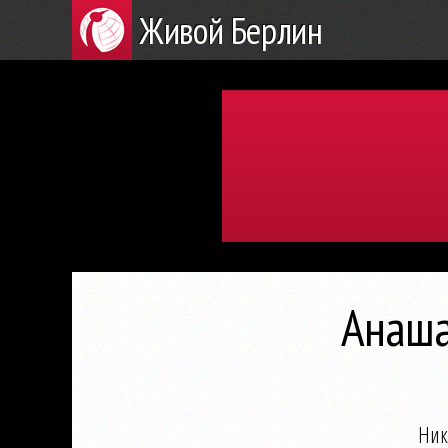
Живой Берлин
Анаша
Ник