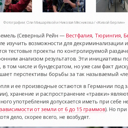
Фотографии: Оли Мишарёвой и Николая Мясникова / «Живой Берлин»
земель (Северный Рейн —
Вестфалия
,
Тюрингия
,
Б
еле изучить возможности для декриминализации и
тся тестовые проекты по контролируемой раздач
ронним анализом результатов. Эти инициативы п
в том числе и бундесратом, но уже сам факт диск
шает перспективы борьбы за так называемый «ле
опля и ее производные остаются в Германии под 
ии), хранение и распространение «травки» являю
ного употребления допускается иметь при себе н
 зависимости от земли от 6 до 15 граммов
). Но пр
тя дело, скорее всего, не возбудят.