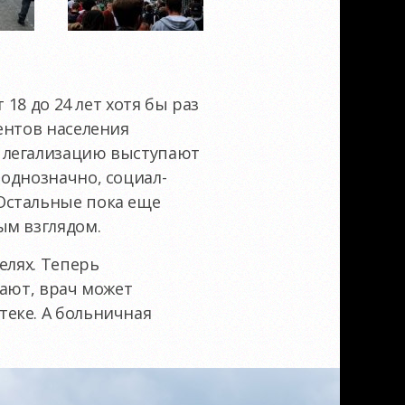
18 до 24 лет хотя бы раз
центов населения
 легализацию выступают
однозначно, социал-
Остальные пока еще
ым взглядом.
елях. Теперь
гают, врач может
еке. А больничная