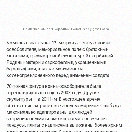
Реклама в «Живом Берлине»:
liveberlin.ad@gmail.com
Комплекс включает 12-метровую статую воина-
освободителя, мемориальное поле с братскими
могилами, трехметровой скульптурой скорбящей
Родины-матери и саркофагами, украшенными
барельефами, а также монументом
коленопреклоненного перед знаменем солдата.
70-тонная фигура воина-освободителя была
отреставрирована еще в 2003 году. Другие
скульптуры — в 2011-м. В настоящее время
обновление затронет все зоны мемориала. Они будут
максимально адаптированы для людей
с ограниченными возможностями: сооружены
пандусы, плиты с надписями выложены более ярким
темно-серым гранитом. Кроме того, запланировано