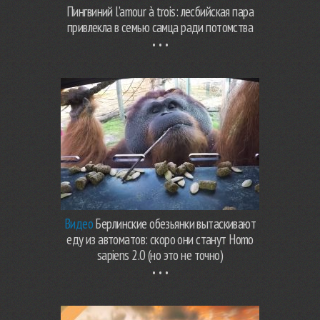
Пингвиний l’amour à trois: лесбийская пара
привлекла в семью самца ради потомства
Видео
Берлинские обезьянки вытаскивают
еду из автоматов: скоро они станут Homo
sapiens 2.0 (но это не точно)