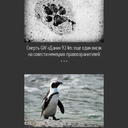
Смерть GW «Дани» 924m: еще один висяк
на совести немецких правоохранителей