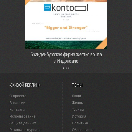
Бранденбургская фирма жестко вошла
в Индонезию
«ЖИВОЙ БЕРЛИН»
ТЕМЫ
О проекте
Люди
Вакансии
Жизнь
Контакты
Туризм
Использование
История
Защита данных
Политика
Реклама в журнале
Образование