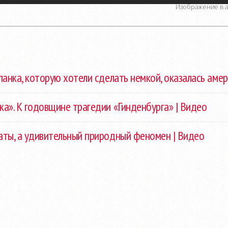
Изображение в а
спанка, которую хотели сделать немкой, оказалась аме
ка». К годовщине трагедии «Гинденбурга» | Видео
аты, а удивительный природный феномен | Видео