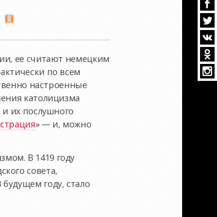
ции, ее считают немецким
актически по всем
ственно настроенные
ления католицизма
 и их послушного
естрация
» — и, можно
мом. В 1419 году
ского совета,
будущем году, стало