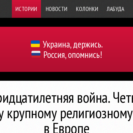
ИСТОРИИ
НОВОСТИ
КОЛОНКИ
ЛАБУДА
Украина, держись.
Россия, опомнись!
идцатилетняя война. Чет
у крупному религиозному
в Европе