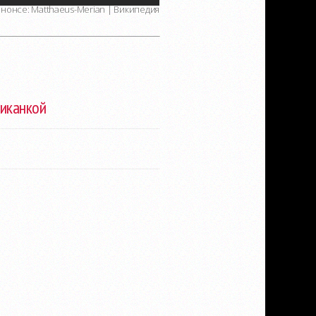
нонсе: Matthaeus-Merian | Википедия
риканкой