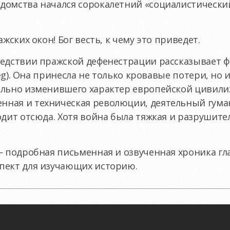
домства начался сорокалетний «социалистически
ажских окон! Бог весть, к чему это приведет.
ледствии пражской дефенестрации рассказывает 
rieg). Она принесла не только кровавые потери, но
ельно изменившего характер европейской цивили
ная и техническая революции, деятельный гума
одит отсюда. Хотя война была тяжкая и разрушите
— подробная письменная и озвученная хроника гл
пект для изучающих историю.