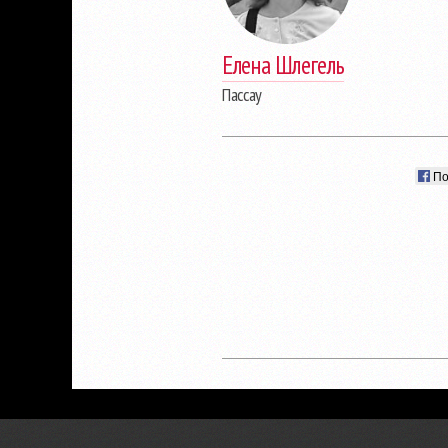
Елена Шлегель
Пассау
По