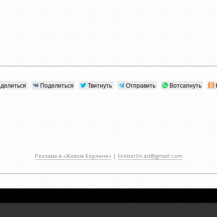
делиться
Поделиться
Твитнуть
Отправить
Вотсапнуть
Реклама в «Живом Берлине»
|
liveberlin.ad@gmail.com