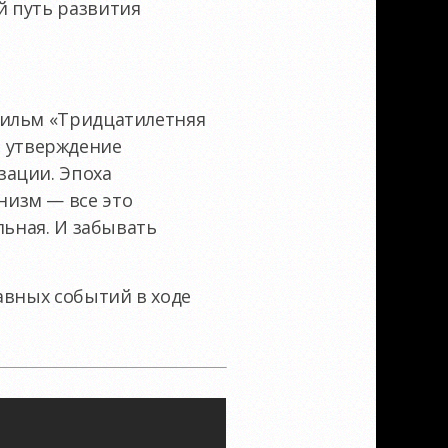
й путь развития
фильм «Тридцатилетняя
 и утверждение
зации. Эпоха
низм — все это
льная. И забывать
авных событий в ходе