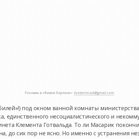
Реклама в «Живом Берлине»:
liveberlin.ad@gmail.com
юбилей»!) под окном ванной комнаты министерств
а, единственного несоциалистического и некомм
нета Клемента Готвальда. То ли Масарик покончил
на, до сих пор не ясно. Но именно с устранения н