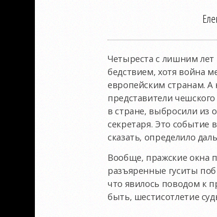
Еле
Четыреста с лишним лет 
бедствием, хотя война м
европейским странам. А 
представители чешского 
в стране, выбросили из 
секретаря. Это событие 
сказать, определило дал
Вообще, пражские окна 
разъяренные гуситы побр
что явилось поводом к п
быть, шестисотлетие суд