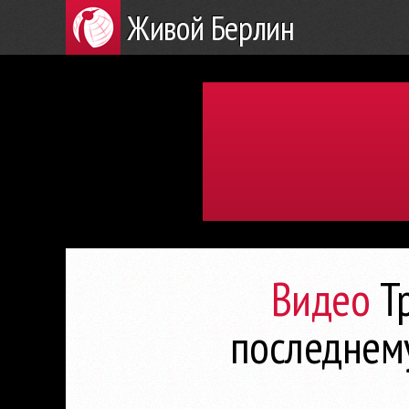
Живой Берлин
Видео
Тр
последнем