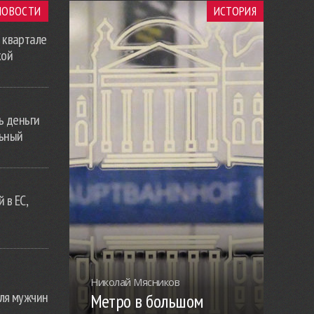
НОВОСТИ
ИСТОРИЯ
 квартале
кой
ь деньги
льный
 в ЕС,
Николай Мясников
ля мужчин
Метро в большом