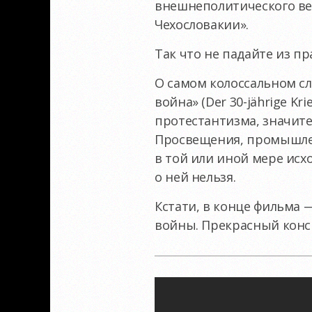
внешнеполитического ве
Чехословакии».
Так что не падайте из пр
О самом колоссальном с
война» (Der 30-jährige K
протестантизма, значит
Просвещения, промышлен
в той или иной мере исх
о ней нельзя.
Кстати, в конце фильма 
войны. Прекрасный конс