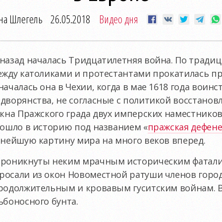
на Шлегель
26.05.2018
Видео дня
назад началась Тридцатилетняя война. По тради
ежду католиками и протестантами прокатилась пр
началась она в Чехии, когда в мае 1618 года воин
дворянства, не согласные с политикой восстанов
окна Пражского града двух имперских наместников
вошло в историю под названием «
пражская дефен
ьнейшую картину мира на много веков вперед.
проникнуты неким мрачным историческим фатализ
осали из окон Новоместной ратуши членов город
родолжительным и кровавым гуситским войнам. В 
ьбоносного бунта.