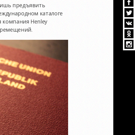
 лишь предъявить
международном каталоге
я компания Henley
еремещений.