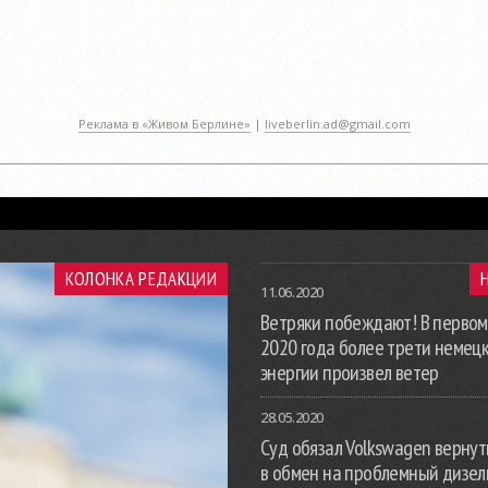
Реклама в «Живом Берлине»
|
liveberlin.ad@gmail.com
КОЛОНКА РЕДАКЦИИ
11.06.2020
Ветряки побеждают! В первом
2020 года более трети немец
энергии произвел ветер
28.05.2020
Суд обязал Volkswagen вернут
в обмен на проблемный дизе