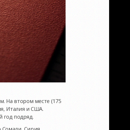
. На втором месте (175
я, Италия и США.
й год подряд.
о Сомали, Сирия,