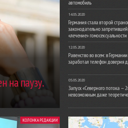
автомобиль
14.05.2020
Германия стала второй страной
законодательно запретившей
«лечение» гомосексуальности
12.05.2020
Равенство во всем: в Германии
заработал телефон доверия д
н на паузу.
05.05.2020
Запуск «Северного потока — 2
невозможным даже теоретич
КОЛОНКА РЕДАКЦИИ