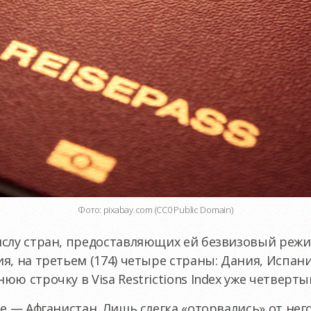
Фото: pixabay.com (CC0 Public Domain)
слу стран, предоставляющих ей безвизовый режим
я, на третьем (174) четыре страны: Дания, Испани
ю строчку в Visa Restrictions Index уже четверты
е — Афганистан. Лишь слегка «оторвались» от нег