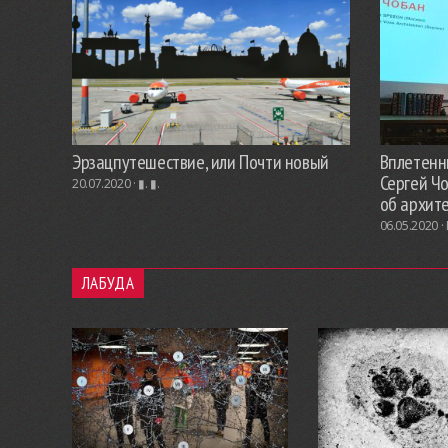
Эрзацпутешествие, или Почти новый
Вплетенны
Сергей Ч
20.07.2020 ·
▮. ▮.
об архит
06.05.2020 ·
ЛАБУДА