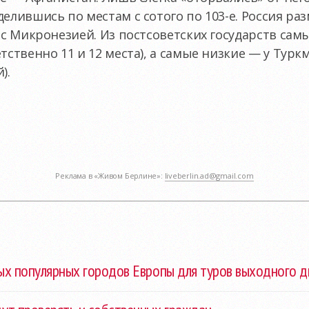
делившись по местам с сотого по 103-е. Россия ра
е с Микронезией. Из постсоветских государств са
тственно 11 и 12 места), а самые низкие — у Туркм
).
Реклама в «Живом Берлине»:
liveberlin.ad@gmail.com
ых популярных городов Европы для туров выходного д