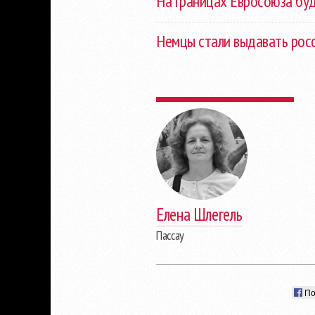
На границах Евросоюза буд
Немцы стали выдавать рос
Елена Шлегель
Пассау
По