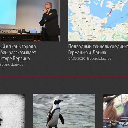
й в ткань города.
Подводный тоннель соедини
обан рассказывает
Германию и Данию
ектуре Берлина
04.05.2020 ·
Борис Шавлов
Борис Шавлов