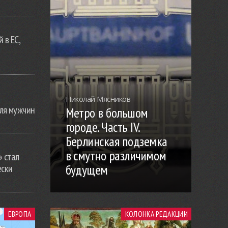
 в ЕС,
Николай Мясников
ля мужчин
Метро в большом
городе. Часть IV.
Берлинская подземка
в смутно различимом
» стал
будущем
ески
ЕВРОПА
КОЛОНКА РЕДАКЦИИ