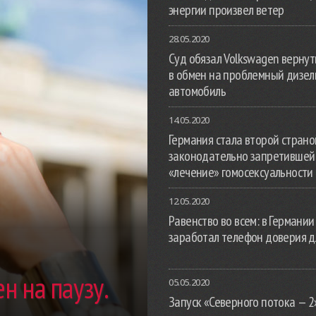
энергии произвел ветер
28.05.2020
Суд обязал Volkswagen вернут
в обмен на проблемный дизе
автомобиль
14.05.2020
Германия стала второй страной
законодательно запретившей
«лечение» гомосексуальности
12.05.2020
Равенство во всем: в Германии
заработал телефон доверия д
н на паузу.
05.05.2020
Запуск «Северного потока — 2