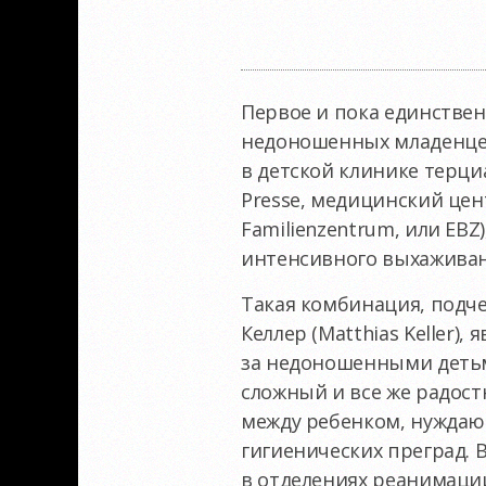
Первое и пока единстве
недоношенных младенцев
в детской клинике терциа
Presse, медицинский цент
Familienzentrum, или EB
интенсивного выхаживан
Такая комбинация, подч
Келлер (Matthias Keller)
за недоношенными детьм
сложный и все же радост
между ребенком, нуждающ
гигиенических преград. 
в отделениях реанимации