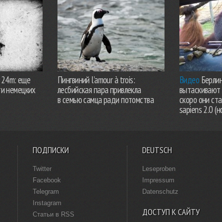
924m: еще
Пингвиний l’amour à trois:
Видео
Берлин
ти немецких
лесбийская пара привлекла
вытаскивают 
в семью самца ради потомства
скоро они ст
sapiens 2.0 (н
ПОДПИСКИ
DEUTSCH
Twitter
Leseproben
Facebook
Impressum
Telegram
Datenschutz
Instagram
ДОСТУП К САЙТУ
Статьи в RSS