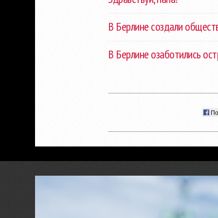
В Берлине создали общест
В Берлине озаботились ос
По