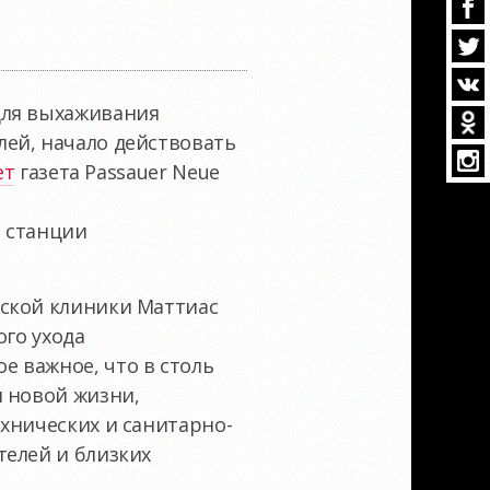
для выхаживания
ей, начало действовать
ет
газета Passauer Neue
d
и станции
тской клиники Маттиас
ого ухода
 важное, что в столь
и новой жизни,
хнических и санитарно-
телей и близких