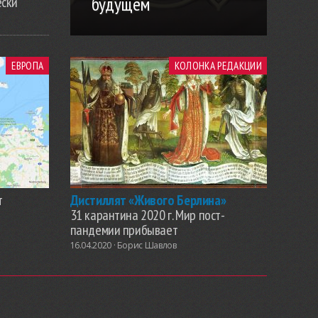
будущем
ески
ЕВРОПА
КОЛОНКА РЕДАКЦИИ
т
Дистиллят «Живого Берлина»
31 карантина 2020 г. Мир пост-
пандемии прибывает
16.04.2020 ·
Борис Шавлов