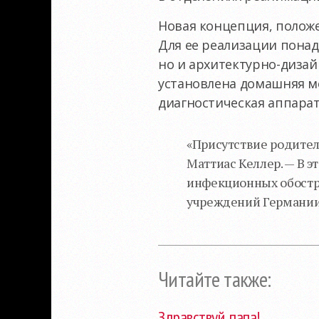
Новая концепция, положе
Для ее реализации пона
но и архитектурно-дизай
установлена домашняя ме
диагностическая аппарат
«Присутствие родител
Маттиас Келлер. — В э
инфекционных обостр
учреждений Германии
Читайте также:
Здравствуй, папа!