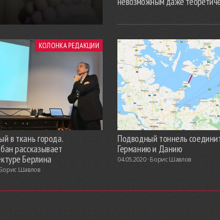
невозможным даже теоретич
КОЛОНКА РЕДАКЦИИ
й в ткань города.
Подводный тоннель соедини
обан рассказывает
Германию и Данию
ектуре Берлина
04.05.2020 ·
Борис Шавлов
Борис Шавлов