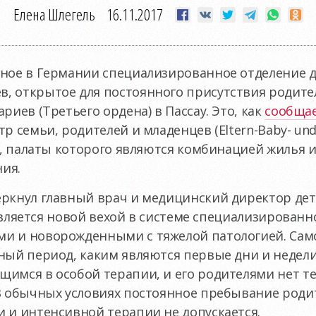
Елена Шлегель
16.11.2017
нное в Германии специализированное отделение 
, открытое для постоянного присутствия родител
риев (Третьего ордена) в Пассау. Это, как
сообща
р семьи, родителей и младенцев (Eltern-Baby- un
Z), палаты которого являются комбинацией жилья 
ия.
еркнул главный врач и медицинский директор де
, является новой вехой в системе специализированн
и и новорожденными с тяжелой патологией. Самое
ный период, каким являются первые дни и недел
имся в особой терапии, и его родителями нет те
В обычных условиях постоянное пребывание роди
 и интенсивной терапии не допускается.