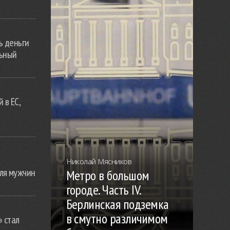
ь деньги
льный
 в ЕС,
Николай Мясников
ля мужчин
Метро в большом
городе. Часть IV.
Берлинская подземка
в смутно различимом
» стал