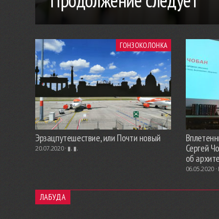
Продолжение следует
ГОНЗОКОЛОНКА
Эрзацпутешествие, или Почти новый
Вплетенны
Сергей Ч
20.07.2020 ·
▮. ▮.
об архит
06.05.2020 ·
ЛАБУДА