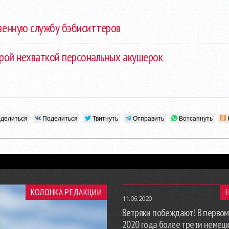
венную службу бэбиситтеров
трой нехваткой персональных акушерок
делиться
Поделиться
Твитнуть
Отправить
Вотсапнуть
КОЛОНКА РЕДАКЦИИ
11.06.2020
Ветряки побеждают! В первом
2020 года более трети немец