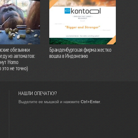
ские обезьянки
Бранденбургская фирма жестко
еду из автоматов:
вошла в Индонезию
анут Homo
о это не точно)
НАШЛИ ОПЕЧАТКУ?
Выделите ее мышкой и нажмите
Ctrl+Enter
.